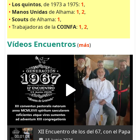
•
Los quintos
, de 1973 a 1975:
1
,
•
Manos Unidas
de Alhama:
1
,
2
,
•
Scouts
de Alhama:
1
,
•
Trabajadoras de la
COINFA
:
1
,
2
,
Vídeos Encuentros
(
más
)
XII Encuentro de los del 67, con el Papa
00:01:08
15 Junio 2026