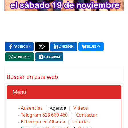
FACEBOOK
X
LINKEDIN
BLUESKY
WHATSAPP
TELEGRAM
Buscar en esta web
Menú
-
Ausencias
| Agenda |
Vídeos
-
Telegram 628 669 460
|
Contactar
-
El tiempo en Alhama
|
Loterías