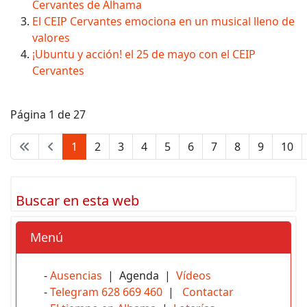
Cervantes de Alhama
El CEIP Cervantes emociona en un musical lleno de
valores
¡Ubuntu y acción! el 25 de mayo con el CEIP
Cervantes
Página 1 de 27
1
2
3
4
5
6
7
8
9
10
Buscar en esta web
Menú
-
Ausencias
| Agenda |
Vídeos
-
Telegram 628 669 460
|
Contactar