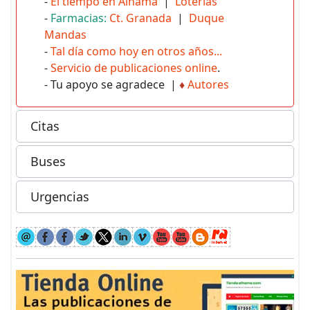
-
El tiempo en Alhama
|
Loterías
-
Farmacias:
Ct. Granada
|
Duque
Mandas
-
Tal día como hoy en otros años...
-
Servicio de publicaciones online
.
- Tu apoyo se agradece |
♦
Autores
Citas
Buses
Urgencias