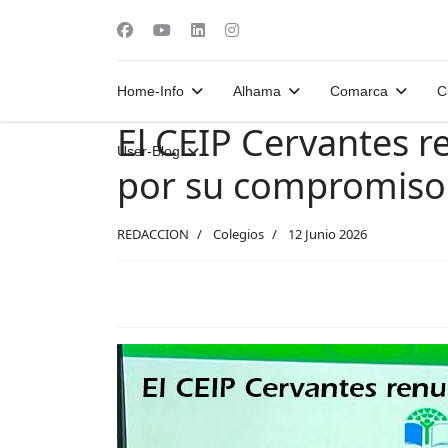
Home-Info
Alhama
Comarca
C
El CEIP Cervantes r
User-Blog
por su compromiso c
REDACCION
Colegios
12 Junio 2026