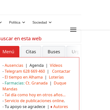
Política
Sociedad
uscar en esta web
Menú
Citas
Buses
Urgencias
-
Ausencias
| Agenda |
Vídeos
-
Telegram 628 669 460
|
Contactar
-
El tiempo en Alhama
|
Loterías
-
Farmacias:
Ct. Granada
|
Duque
Mandas
-
Tal día como hoy en otros años...
-
Servicio de publicaciones online
.
- Tu apoyo se agradece |
♦
Autores