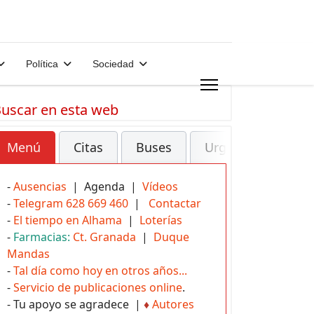
Política
Sociedad
uscar en esta web
Menú
Citas
Buses
Urgencias
-
Ausencias
| Agenda |
Vídeos
-
Telegram 628 669 460
|
Contactar
-
El tiempo en Alhama
|
Loterías
-
Farmacias:
Ct. Granada
|
Duque
Mandas
-
Tal día como hoy en otros años...
-
Servicio de publicaciones online
.
- Tu apoyo se agradece |
♦
Autores