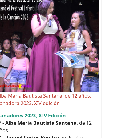
lba María Bautista Santana, de 12 años,
anadora 2023, XIV edición
anadores 2023, XIV Edición
ª
.-
Alba María Bautista Santana
, de 12
ños.
ª
.-
Raquel Cortés Benítez
, de 6 años.