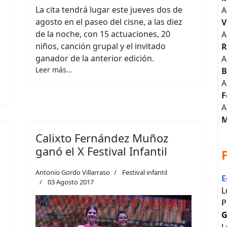
La cita tendrá lugar este jueves dos de
A
agosto en el paseo del cisne, a las diez
V
de la noche, con 15 actuaciones, 20
A
niños, canción grupal y el invitado
R
ganador de la anterior edición.
A
Leer más…
B
A
F
A
M
Calixto Fernández Muñoz
ganó el X Festival Infantil
Antonio Gordo Villarraso
Festival infantil
E
03 Agosto 2017
L
P
G