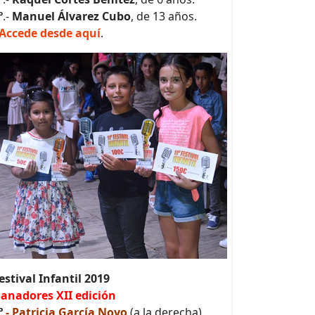
º
.-
Manuel Álvarez Cubo
, de 13 años.
Accede desde aquí
.
estival Infantil 2019
anadores XII edición
º
- Patricia García Novo
(a la derecha)