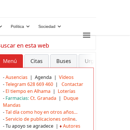
Política
Sociedad
uscar en esta web
Menú
Citas
Buses
Urgencias
-
Ausencias
| Agenda |
Vídeos
-
Telegram 628 669 460
|
Contactar
-
El tiempo en Alhama
|
Loterías
-
Farmacias:
Ct. Granada
|
Duque
Mandas
-
Tal día como hoy en otros años...
-
Servicio de publicaciones online
.
- Tu apoyo se agradece |
♦
Autores