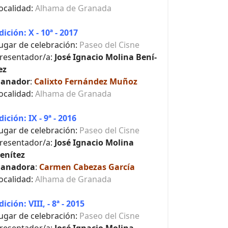
ocalidad:
Alhama de Granada
dición: X - 10ª - 2017
ugar de celebración:
Paseo del Cisne
resentador/a:
José Ignacio Molina Bení­
ez
anador
:
Calixto Fernández Muñoz
ocalidad:
Alhama de Granada
dición: IX - 9ª - 2016
ugar de celebración:
Paseo del Cisne
resentador/a:
José Ignacio Molina
enítez
anadora
:
Carmen Cabezas García
ocalidad:
Alhama de Granada
dición: VIII, - 8ª - 2015
ugar de celebración:
Paseo del Cisne