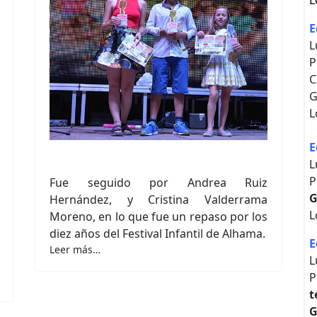
L
E
L
P
C
G
L
E
L
P
Fue seguido por Andrea Ruiz
G
Hernández, y Cristina Valderrama
L
Moreno, en lo que fue un repaso por los
diez años del Festival Infantil de Alhama.
E
Leer más…
L
P
t
G