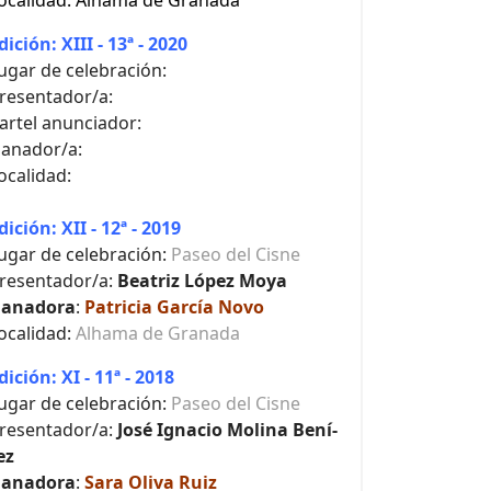
ocalidad: Alhama de Granada
dición: XIII - 13ª - 2020
ugar de celebración:
resentador/a:
artel anunciador:
anador/a:
ocalidad:
dición: XII - 12ª - 2019
ugar de celebración:
Paseo del Cisne
resentador/a:
Beatriz López Moya
anadora
:
Patricia García Novo
ocalidad:
Alhama de Granada
dición: XI - 11ª - 2018
ugar de celebración:
Paseo del Cisne
resentador/a:
José Ignacio Molina Bení­
ez
anadora
:
Sara Oliva Ruiz