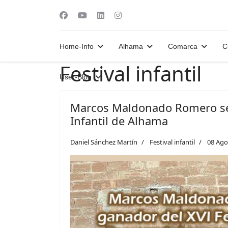
Home-Info
Alhama
Comarca
C
Festival infantil
User-Blog
Marcos Maldonado Romero se 
Infantil de Alhama
Daniel Sánchez Martín
Festival infantil
08 Ago