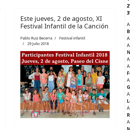
2
3
Este jueves, 2 de agosto, XI
A
Festival Infantil de la Canción
B
A
Pablo Ruiz Becerra
Festival infantil
29 Julio 2018
A
N
A
A
F
A
G
A
L
A
R
A
M