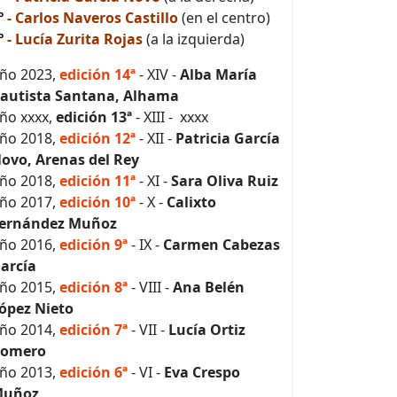
º
- Carlos Naveros Castillo
(en el centro)
º
- Lucía Zurita Rojas
(a la izquierda)
ño 2023,
edición 14ª
- XIV -
Alba María
autista Santana, Alhama
ño xxxx,
edición 13ª
- XIII - xxxx
ño 2018,
edición 12ª
- XII -
Patricia García
ovo, Arenas del Rey
ño 2018,
edición 11ª
- XI -
Sara Oliva Ruiz
ño 2017,
edición 10ª
- X -
Calixto
ernández Muñoz
ño 2016,
edición 9ª
- IX -
Carmen Cabezas
arcía
ño 2015,
edición 8ª
- VIII -
Ana Belén
ópez Nieto
ño 2014,
edición 7ª
- VII -
Lucía Ortiz
omero
ño 2013,
edición 6ª
- VI -
Eva Crespo
uñoz