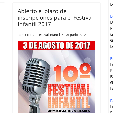
L
Abierto el plazo de
E
inscripciones para el Festival
L
Infantil 2017
P
t
Remitido
Festival infantil
01 Junio 2017
G
L
E
L
P
B
G
L
E
L