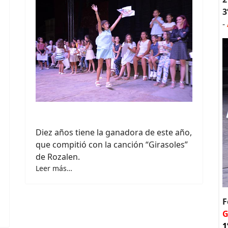
3
-
Diez años tiene la ganadora de este año,
que compitió con la canción “Girasoles”
de Rozalen.
Leer más…
F
G
1