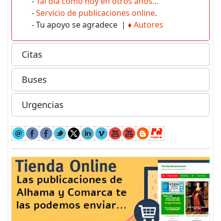
-
Tal día como hoy en otros años...
-
Servicio de publicaciones online
.
- Tu apoyo se agradece |
♦
Autores
Citas
Buses
Urgencias