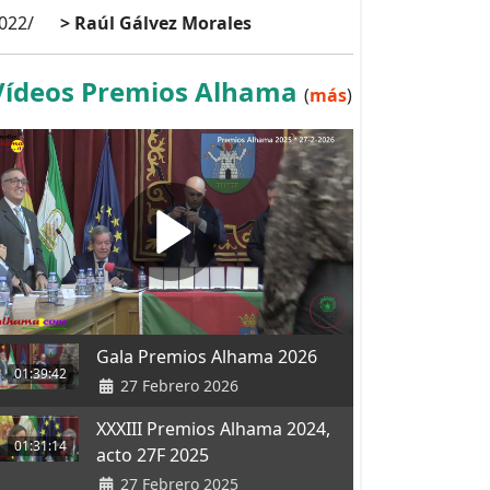
022/
> Raúl Gálvez Morales
Vídeos Premios Alhama
(
más
)
Gala Premios Alhama 2026
01:39:42
27 Febrero 2026
XXXIII Premios Alhama 2024,
01:31:14
acto 27F 2025
27 Febrero 2025