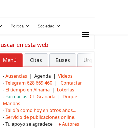
Política
Sociedad
uscar en esta web
Menú
Citas
Buses
Urgencias
-
Ausencias
| Agenda |
Vídeos
-
Telegram 628 669 460
|
Contactar
-
El tiempo en Alhama
|
Loterías
-
Farmacias:
Ct. Granada
|
Duque
Mandas
-
Tal día como hoy en otros años...
-
Servicio de publicaciones online
.
- Tu apoyo se agradece |
♦
Autores