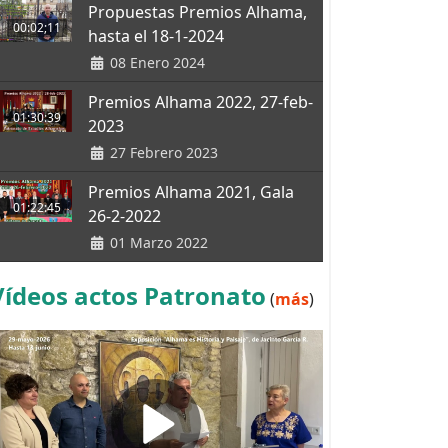
Propuestas Premios Alhama,
00:02;11
hasta el 18-1-2024
08 Enero 2024
Premios Alhama 2022, 27-feb-
01:30:39
2023
27 Febrero 2023
Premios Alhama 2021, Gala
01:22:45
26-2-2022
01 Marzo 2022
Vídeos actos Patronato
(
más
)