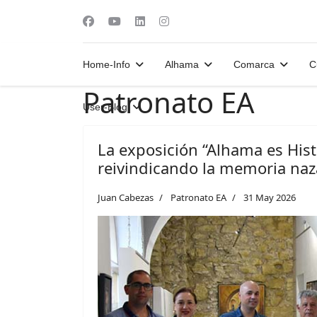
Home-Info
Alhama
Comarca
C
Patronato EA
User-Blog
La exposición “Alhama es Histo
reivindicando la memoria naza
Juan Cabezas
Patronato EA
31 May 2026