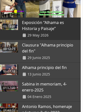
Exposición “Alhama es
00:19:09
Historia y Paisaje”
29 May 2026
Clausura "Alhama principio
00:12:25
del fin"
29 Junio 2025
Alhama principio del fin
01:07:18
13 Junio 2025
Sabina in memoriam, 4-
01:17:00
enero-2025
04 Enero 2025
Antonio Ramos, homenaje
01:48:02