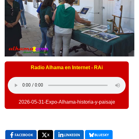
Radio Alhama en Internet - RAi
2026-05-31-Expo-Alhama-historia-y-paisaje
FACEBOOK
X
LINKEDIN
BLUESKY