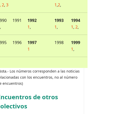
,
2
,
3
1
,
2
,
990
1991
1992
1993
1994
,
1
,
1
,
1
,
2
,
995
1996
1997
1998
1999
1
1
,
Nota.- Los números corresponden a las noticias
elacionadas con los encuentros, no al número
e encuentros)
Encuentros de otros
colectivos