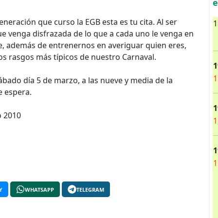
e
eneración que curso la EGB esta es tu cita. Al ser
1
ue venga disfrazada de lo que a cada uno le venga en
e, además de entrenernos en averiguar quien eres,
os rasgos más típicos de nuestro Carnaval.
1
1
 sábado día 5 de marzo, a las nueve y media de la
e espera.
1
o 2010
1
1
1
Y
WHATSAPP
TELEGRAM