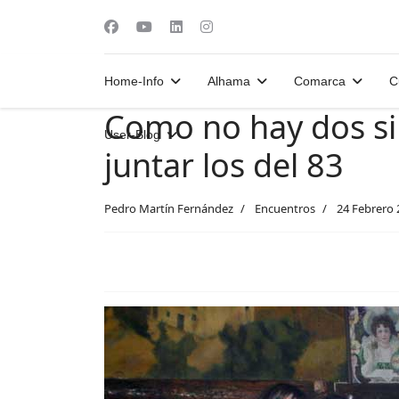
Home-Info
Alhama
Comarca
C
Como no hay dos si
User-Blog
juntar los del 83
Pedro Martín Fernández
Encuentros
24 Febrero 