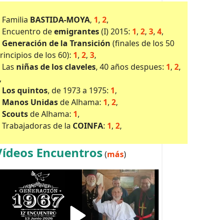
•
Familia
BASTIDA-MOYA
,
1
,
2
,
Encuentro de
emigrantes
(I) 2015:
1
,
2
,
3
,
4
,
Generación de la Transición
(finales de los 50
rincipios de los 60):
1
,
2
,
3
,
Las
niñas de los claveles
, 40 años despues:
1
,
2
,
,
Los quintos
, de 1973 a 1975:
1
,
Manos Unidas
de Alhama:
1
,
2
,
Scouts
de Alhama:
1
,
Trabajadoras de la
COINFA
:
1
,
2
,
Vídeos Encuentros
(
más
)