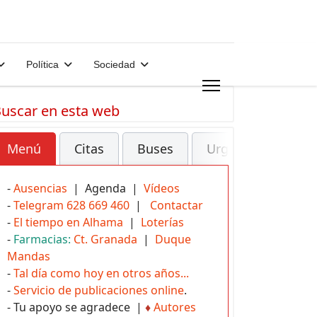
Política
Sociedad
uscar en esta web
Menú
Citas
Buses
Urgencias
-
Ausencias
| Agenda |
Vídeos
-
Telegram 628 669 460
|
Contactar
-
El tiempo en Alhama
|
Loterías
-
Farmacias:
Ct. Granada
|
Duque
Mandas
-
Tal día como hoy en otros años...
-
Servicio de publicaciones online
.
- Tu apoyo se agradece |
♦
Autores