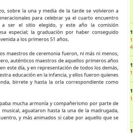
, sobre la una y media de la tarde se volvieron a
neracionales para celebrar ya el cuarto encuentro
a a ser el sitio elegido, y este año la comisión
1
esa especial; la graduación por haber conseguido
envenida a los primeros 51 años.
1
4
los maestros de ceremonia fueron, ni más ni menos,
ero, auténticos maestros de aquellos primeros años
1
s en este día, y en representación de todos los demás,
1
tra educación en la infancia, y ellos fueron quienes
nda, birrete y hasta la orla correspondiente como
1
1
alpaba mucha armonía y compañerismo por parte de
n musical, aguataron hasta la una de la madrugada,
cuentro, y más animados si cabe por aquello que se
1