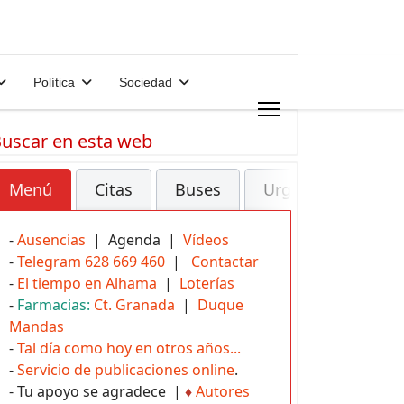
Política
Sociedad
uscar en esta web
Menú
Citas
Buses
Urgencias
-
Ausencias
| Agenda |
Vídeos
-
Telegram 628 669 460
|
Contactar
-
El tiempo en Alhama
|
Loterías
-
Farmacias:
Ct. Granada
|
Duque
Mandas
-
Tal día como hoy en otros años...
-
Servicio de publicaciones online
.
- Tu apoyo se agradece |
♦
Autores