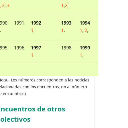
,
2
,
3
1
,
2
,
990
1991
1992
1993
1994
,
1
,
1
,
1
,
2
,
995
1996
1997
1998
1999
1
1
,
Nota.- Los números corresponden a las noticias
elacionadas con los encuentros, no al número
e encuentros)
Encuentros de otros
colectivos