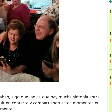
e
1
1
1
1
1
1
1
raban, algo que indica que hay mucha sintonía entre
guir en contacto y compartiendo estos momentos en
amente.