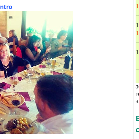
1
ntro
1
1
1
(
r
d