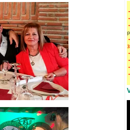
•
•
p
•
3
•
•
•
•