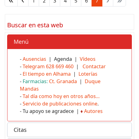
1
2
3
4
5
6
7
Buscar en esta web
Menú
-
Ausencias
| Agenda |
Vídeos
-
Telegram 628 669 460
|
Contactar
-
El tiempo en Alhama
|
Loterías
-
Farmacias:
Ct. Granada
|
Duque
Mandas
-
Tal día como hoy en otros años...
-
Servicio de publicaciones online
.
- Tu apoyo se agradece |
♦
Autores
Citas