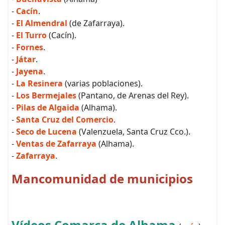
-
Cacín
.
-
El Almendral
(de Zafarraya).
-
El Turro
(Cacín).
-
Fornes
.
-
Játar
.
-
Jayena
.
-
La Resinera
(varias poblaciones).
-
Los Bermejales
(Pantano, de Arenas del Rey).
-
Pilas de Algaida
(Alhama).
-
Santa Cruz del Comercio
.
-
Seco de Lucena
(Valenzuela, Santa Cruz Cco.).
-
Ventas de Zafarraya
(Alhama).
-
Zafarraya
.
Mancomunidad de municipios
Vídeos Comarca de Alhama