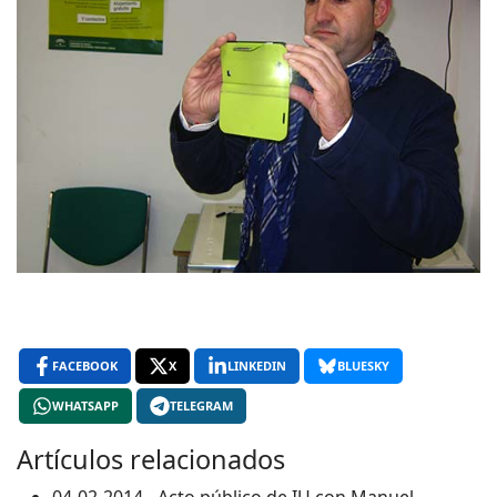
FACEBOOK
X
LINKEDIN
BLUESKY
WHATSAPP
TELEGRAM
Artículos relacionados
04-02-2014 - Acto público de IU con Manuel