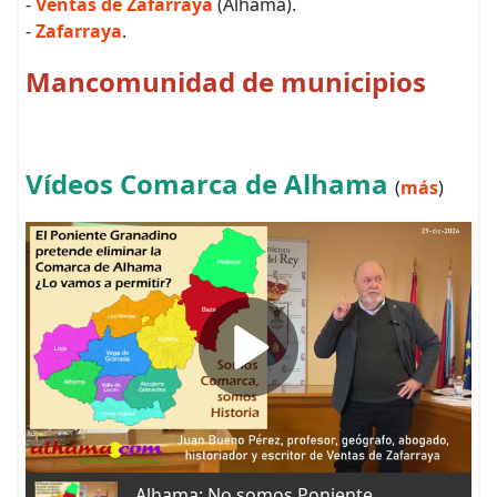
-
Ventas de Zafarraya
(Alhama).
-
Zafarraya
.
Mancomunidad de municipios
Vídeos Comarca de Alhama
(
más
)
Alhama: No somos Poniente