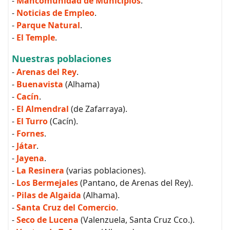
-
Mancomunidad de Municipios
.
-
Noticias de Empleo
.
-
Parque Natural
.
-
El Temple
.
Nuestras poblaciones
-
Arenas del Rey
.
-
Buenavista
(Alhama)
-
Cacín
.
-
El Almendral
(de Zafarraya).
-
El Turro
(Cacín).
-
Fornes
.
-
Játar
.
-
Jayena
.
-
La Resinera
(varias poblaciones).
-
Los Bermejales
(Pantano, de Arenas del Rey).
-
Pilas de Algaida
(Alhama).
-
Santa Cruz del Comercio
.
-
Seco de Lucena
(Valenzuela, Santa Cruz Cco.).