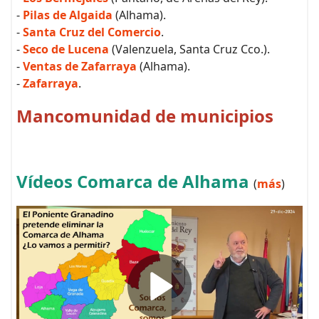
-
Pilas de Algaida
(Alhama).
-
Santa Cruz del Comercio
.
-
Seco de Lucena
(Valenzuela, Santa Cruz Cco.).
-
Ventas de Zafarraya
(Alhama).
-
Zafarraya
.
Mancomunidad de municipios
Vídeos Comarca de Alhama
(
más
)