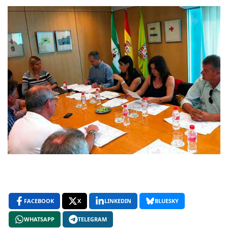
FACEBOOK
X
LINKEDIN
BLUESKY
WHATSAPP
TELEGRAM