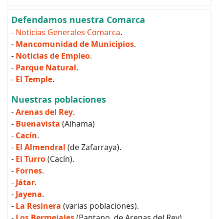
Defendamos nuestra Comarca
-
Noticias Generales Comarca
.
-
Mancomunidad de Municipios
.
-
Noticias de Empleo
.
-
Parque Natural
.
-
El Temple
.
Nuestras poblaciones
-
Arenas del Rey
.
-
Buenavista
(Alhama)
-
Cacín
.
-
El Almendral
(de Zafarraya).
-
El Turro
(Cacín).
-
Fornes
.
-
Játar
.
-
Jayena
.
-
La Resinera
(varias poblaciones).
-
Los Bermejales
(Pantano, de Arenas del Rey).