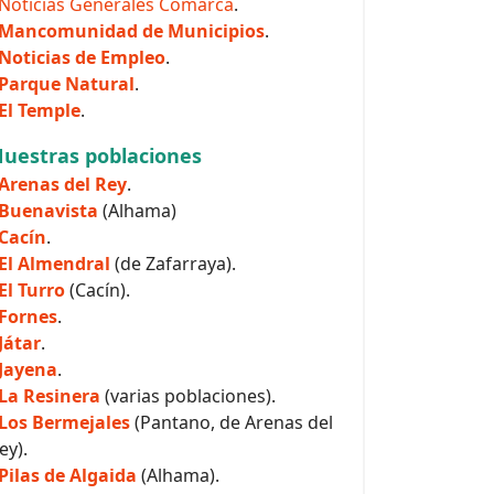
Noticias Generales Comarca
.
Mancomunidad de Municipios
.
Noticias de Empleo
.
Parque Natural
.
El Temple
.
uestras poblaciones
Arenas del Rey
.
Buenavista
(Alhama)
Cacín
.
El Almendral
(de Zafarraya).
El Turro
(Cacín).
Fornes
.
Játar
.
Jayena
.
La Resinera
(varias poblaciones).
Los Bermejales
(Pantano, de Arenas del
ey).
Pilas de Algaida
(Alhama).