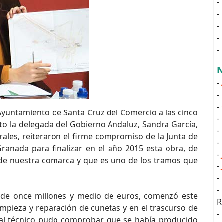
-
-
-
-
-
N
-
-
-
yuntamiento de Santa Cruz del Comercio a las cinco
-
nto la delegada del Gobierno Andaluz, Sandra García,
-
les, reiteraron el firme compromiso de la Junta de
-
anada para finalizar en el año 2015 esta obra, de
-
 de nuestra comarca y que es uno de los tramos que
-
-
-
de once millones y medio de euros, comenzó este
R
mpieza y reparación de cunetas y en el trascurso de
-
onal técnico pudo comprobar que se había producido