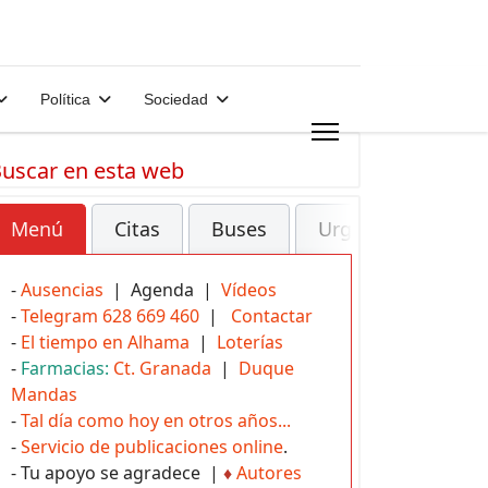
Política
Sociedad
uscar en esta web
Menú
Citas
Buses
Urgencias
-
Ausencias
| Agenda |
Vídeos
-
Telegram 628 669 460
|
Contactar
-
El tiempo en Alhama
|
Loterías
-
Farmacias:
Ct. Granada
|
Duque
Mandas
-
Tal día como hoy en otros años...
-
Servicio de publicaciones online
.
- Tu apoyo se agradece |
♦
Autores