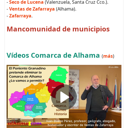
-
Seco de Lucena
(Valenzuela, Santa Cruz Cco.).
-
Ventas de Zafarraya
(Alhama).
-
Zafarraya
.
Mancomunidad de municipios
Vídeos Comarca de Alhama
(
más
)