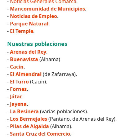
-
Noticias Generales Comarca
.
-
Mancomunidad de Municipios
.
-
Noticias de Empleo
.
-
Parque Natural
.
-
El Temple
.
Nuestras poblaciones
-
Arenas del Rey
.
-
Buenavista
(Alhama)
-
Cacín
.
-
El Almendral
(de Zafarraya).
-
El Turro
(Cacín).
-
Fornes
.
-
Játar
.
-
Jayena
.
-
La Resinera
(varias poblaciones).
-
Los Bermejales
(Pantano, de Arenas del Rey).
-
Pilas de Algaida
(Alhama).
-
Santa Cruz del Comercio
.