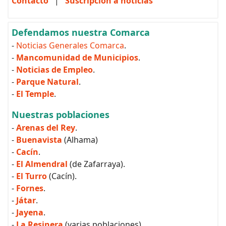
Contacto
|
Suscripción a noticias
Defendamos nuestra Comarca
-
Noticias Generales Comarca
.
-
Mancomunidad de Municipios
.
-
Noticias de Empleo
.
-
Parque Natural
.
-
El Temple
.
Nuestras poblaciones
-
Arenas del Rey
.
-
Buenavista
(Alhama)
-
Cacín
.
-
El Almendral
(de Zafarraya).
-
El Turro
(Cacín).
-
Fornes
.
-
Játar
.
-
Jayena
.
-
La Resinera
(varias poblaciones).