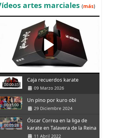
Vídeos artes marciales
(
más
)
Caja recuerdos karate
00:00:35
09 Marzo 2026
Un pino por kuro obi
00:15:00
29 Diciembre 2024
Óscar Correa en la liga de
00:05:28
karate en Talavera de la Reina
11 Abril 2022