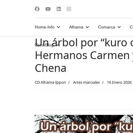
Home-Info
Alhama
Comarca
C
Un árbol por “kuro o
User-Blog
Hermanos Carmen y
Chena
CD Alhama-Ippon
Artes marciales
16 Enero 2026