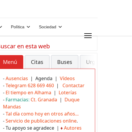
Política
Sociedad
uscar en esta web
Menú
Citas
Buses
Urgencias
-
Ausencias
| Agenda |
Vídeos
-
Telegram 628 669 460
|
Contactar
-
El tiempo en Alhama
|
Loterías
-
Farmacias:
Ct. Granada
|
Duque
Mandas
-
Tal día como hoy en otros años...
-
Servicio de publicaciones online
.
- Tu apoyo se agradece |
♦
Autores