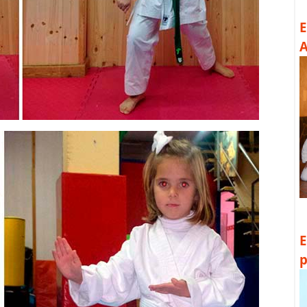
E
A
E
p