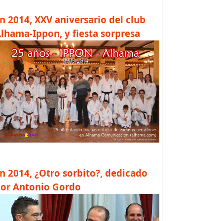
n 2014, XXV aniversario del club
lhama-Ippon, y fiesta sorpresa
n 2014, ¿Otro sorbito?, dedicado
or Antonio Gordo