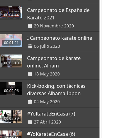
Campeonato de España de
00:04:44
Karate 2021
29 Noviembre 2020
I Campeonato karate online
00:01:21
06 Julio 2020
Campeonato de karate
00:03:10
online, Alham
18 May 2020
Kick-boxing, con técnicas
00:02:06
diversas Alhama-Ippon
04 May 2020
#YoKarateEnCasa (7)
00:02:39
27 Abril 2020
#YoKarateEnCasa (6)