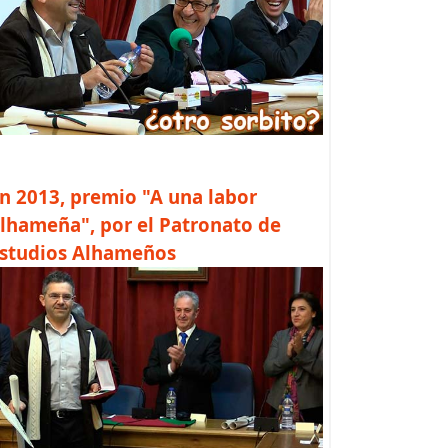
n 2013, premio "A una labor
lhameña", por el Patronato de
studios Alhameños