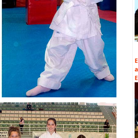
E
a
E