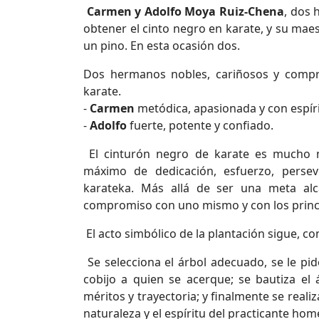
Carmen y Adolfo Moya Ruiz-Chena
, dos 
obtener el cinto negro en karate, y su ma
un pino. En esta ocasión dos.
Dos hermanos nobles, cariñosos y comp
karate.
-
Carmen
metódica, apasionada y con espíri
-
Adolfo
fuerte, potente y confiado.
El cinturón negro de karate es mucho m
máximo de dedicación, esfuerzo, persev
karateka. Más allá de ser una meta alc
compromiso con uno mismo y con los princi
El acto simbólico de la plantación sigue, co
Se selecciona el árbol adecuado, se le pi
cobijo a quien se acerque; se bautiza el
méritos y trayectoria; y finalmente se realiz
naturaleza y el espíritu del practicante ho