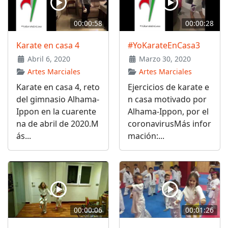
00:00:58
00:00:28
Karate en casa 4
#YoKarateEnCasa3
Abril 6, 2020
Marzo 30, 2020
Artes Marciales
Artes Marciales
Karate en casa 4, reto
Ejercicios de karate e
del gimnasio Alhama-
n casa motivado por
Ippon en la cuarente
Alhama-Ippon, por el
na de abril de 2020.M
coronavirusMás infor
ás...
mación:...
00:00:06
00:01:26