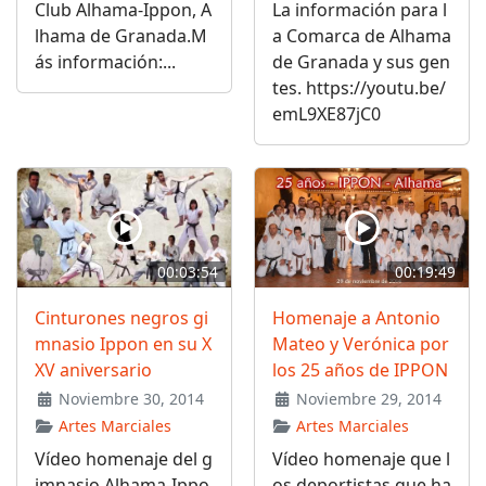
Club Alhama-Ippon, A
La información para l
lhama de Granada.M
a Comarca de Alhama
ás información:...
de Granada y sus gen
tes. https://youtu.be/
emL9XE87jC0
00:03:54
00:19:49
Cinturones negros gi
Homenaje a Antonio
mnasio Ippon en su X
Mateo y Verónica por
XV aniversario
los 25 años de IPPON
Noviembre 30, 2014
Noviembre 29, 2014
Artes Marciales
Artes Marciales
Vídeo homenaje del g
Vídeo homenaje que l
imnasio Alhama-Ippo
os deportistas que ha