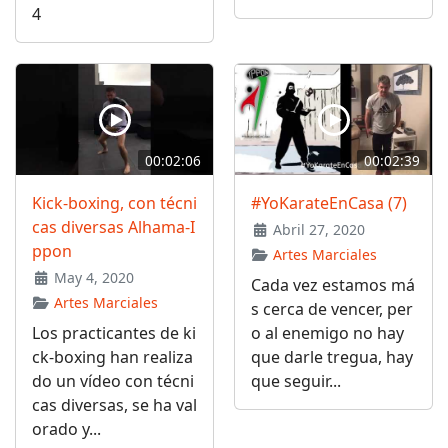
4
00:02:06
00:02:39
Kick-boxing, con técni
#YoKarateEnCasa (7)
cas diversas Alhama-I
Abril 27, 2020
ppon
Artes Marciales
May 4, 2020
Cada vez estamos má
Artes Marciales
s cerca de vencer, per
Los practicantes de ki
o al enemigo no hay
ck-boxing han realiza
que darle tregua, hay
do un vídeo con técni
que seguir...
cas diversas, se ha val
orado y...