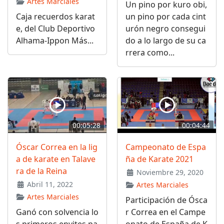
Artes Marciales
Un pino por kuro obi,
Caja recuerdos karat
un pino por cada cint
e, del Club Deportivo
urón negro consegui
Alhama-Ippon Más...
do a lo largo de su ca
rrera como...
00:05:28
00:04:44
Óscar Correa en la lig
Campeonato de Espa
a de karate en Talave
ña de Karate 2021
ra de la Reina
Noviembre 29, 2020
Abril 11, 2022
Artes Marciales
Artes Marciales
Participación de Ósca
Ganó con solvencia lo
r Correa en el Campe
s primeros envites pa
onato de España de K