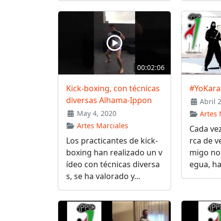
00:02:06
Kick-boxing, con técnicas
#YoKara
diversas Alhama-Ippon
Abril 
May 4, 2020
Artes 
Artes Marciales
Cada ve
Los practicantes de kick-
rca de v
boxing han realizado un v
migo no 
ídeo con técnicas diversa
egua, ha
s, se ha valorado y...