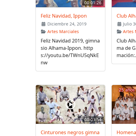
00:01:26
Feliz Navidad, Ippon
Club Al
Diciembre 24, 2019
Julio 3
Artes Marciales
Artes 
Feliz Navidad 2019, gimna
Club Al
sio Alhama-Ippon. http
ma de G
s://youtu.be/TWnU5qNkE
mación:.
nw
00:03:54
Cinturones negros gimna
Homenaj