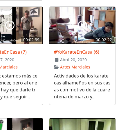
00:02:39
00:02:22
teEnCasa (7)
#YoKarateEnCasa (6)
27, 2020
Abril 20, 2020
Marciales
Artes Marciales
z estamos más ce
Actividades de los karate
encer, pero al ene
cas alhameños en sus cas
hay que darle tr
as con motivo de la cuare
y que seguir...
ntena de marzo y...