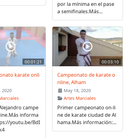
por la mínima en el pase
a semifinales.Más...
00:01:21
00:03:10
nato karate onli
Campeonato de karate o
nline, Alham
, 2020
May 18, 2020
Marciales
Artes Marciales
 Alejandro campe
Primer campeonato on-li
line.Más informa
ne de karate ciudad de Al
tps://youtu.be/BdI
hama.Más información:...
Wk4