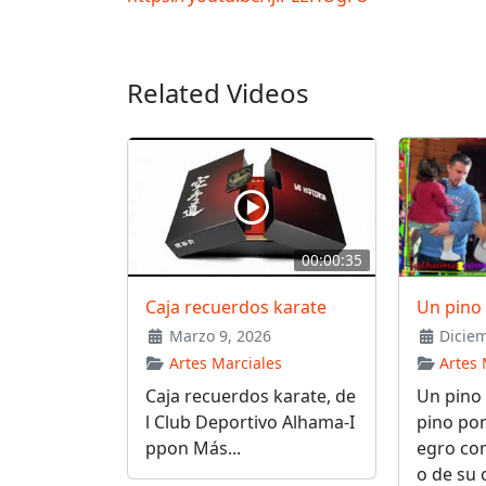
Related Videos
00:00:35
Caja recuerdos karate
Un pino 
Marzo 9, 2026
Diciem
Artes Marciales
Artes 
Caja recuerdos karate, de
Un pino 
l Club Deportivo Alhama-I
pino por
ppon Más...
egro con
o de su 