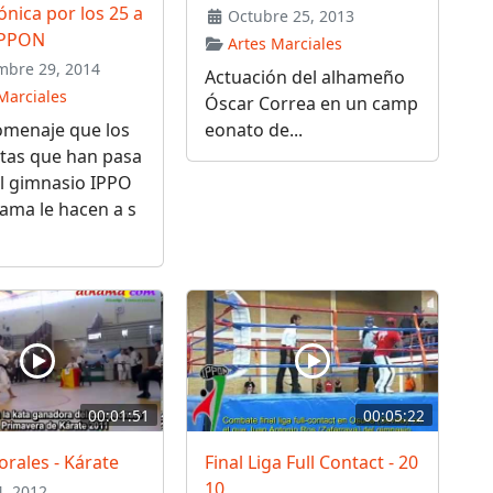
ónica por los 25 a
Octubre 25, 2013
IPPON
Artes Marciales
bre 29, 2014
Actuación del alhameño
Marciales
Óscar Correa en un camp
omenaje que los
eonato de...
stas que han pasa
l gimnasio IPPO
ama le hacen a s
00:01:51
00:05:22
rales - Kárate
Final Liga Full Contact - 20
10
4, 2012