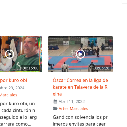
00:15:00
00:05:28
por kuro obi
Óscar Correa en la liga de
karate en Talavera de la R
bre 29, 2024
eina
Marciales
Abril 11, 2022
por kuro obi, un
Artes Marciales
 cada cinturón n
seguido a lo larg
Ganó con solvencia los pr
carrera como...
imeros envites para caer