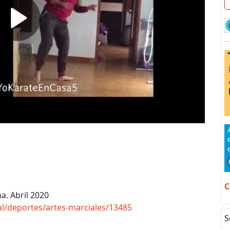
C
a. Abril 2020
al/deportes/artes-marciales/13485
S