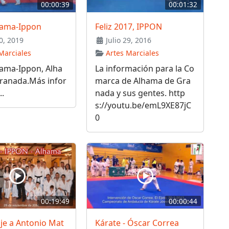
00:00:39
00:01:32
hama-Ippon
Feliz 2017, IPPON
0, 2019
Julio 29, 2016
Marciales
Artes Marciales
hama-Ippon, Alha
La información para la Co
ranada.Más infor
marca de Alhama de Gra
..
nada y sus gentes. http
s://youtu.be/emL9XE87jC
0
00:19:49
00:00:44
e a Antonio Mat
Kárate - Óscar Correa