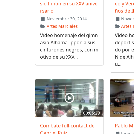
sio Ippon en su XXV anive
eo y Ver
rsario
ños de 
Noviembre 30, 2014
Noviem
Artes Marciales
Artes 
Vídeo homenaje del gimn
Vídeo h
asio Alhama-Ippon a sus
deporti
cinturones negros, con m
do por e
otivo de su XXV...
N de Alh
u...
00:05:29
Combate full-contact de
Pablo Mo
Gabriel Ruiz
Junio 