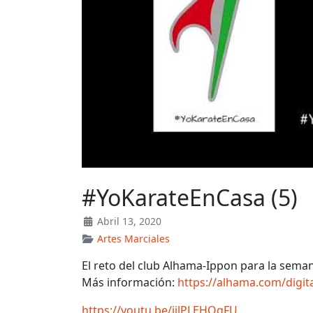
#YoKarateEnCasa (5)
Abril 13, 2020
Artes Marciales
El reto del club Alhama-Ippon para la seman
Más información:
https://alhama.com/digit
https://youtu.be/ijlPLEHOgFU