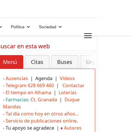
Política
Sociedad
uscar en esta web
Menú
Citas
Buses
Urgencias
-
Ausencias
| Agenda |
Vídeos
-
Telegram 628 669 460
|
Contactar
-
El tiempo en Alhama
|
Loterías
-
Farmacias:
Ct. Granada
|
Duque
Mandas
-
Tal día como hoy en otros años...
-
Servicio de publicaciones online
.
- Tu apoyo se agradece |
♦
Autores