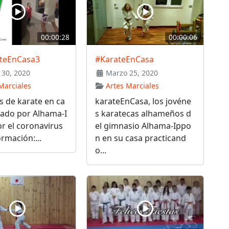
00:00:28
00:00:06
teEnCasa3
#KarateEnCasa
30, 2020
Marzo 25, 2020
Marciales
Artes Marciales
os de karate en ca
karateEnCasa, los jovéne
vado por Alhama-I
s karatecas alhameños d
r el coronavirus
el gimnasio Alhama-Ippo
rmación:...
n en su casa practicand
o...