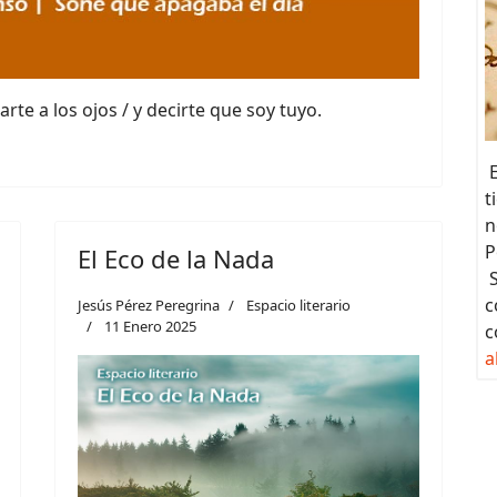
te a los ojos / y decirte que soy tuyo.
E
t
n
P
El Eco de la Nada
S
c
Jesús Pérez Peregrina
Espacio literario
11 Enero 2025
c
a