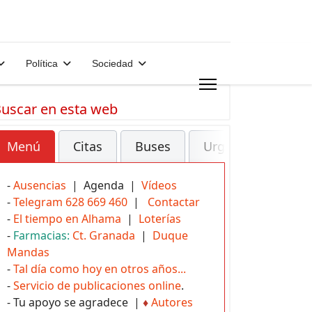
Política
Sociedad
uscar en esta web
Menú
Citas
Buses
Urgencias
-
Ausencias
| Agenda |
Vídeos
-
Telegram 628 669 460
|
Contactar
-
El tiempo en Alhama
|
Loterías
-
Farmacias:
Ct. Granada
|
Duque
Mandas
-
Tal día como hoy en otros años...
-
Servicio de publicaciones online
.
- Tu apoyo se agradece |
♦
Autores