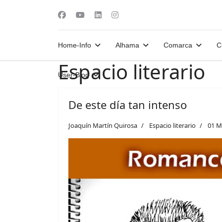
Home-Info
Alhama
Comarca
C
Espacio literario
User-Blog
De este día tan intenso
Joaquín Martín Quirosa
Espacio literario
01 M