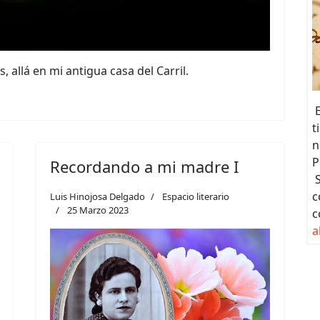
 allá en mi antigua casa del Carril.
E
t
n
P
Recordando a mi madre I
S
c
Luis Hinojosa Delgado
Espacio literario
25 Marzo 2023
c
a