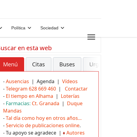
Política
Sociedad
uscar en esta web
Menú
Citas
Buses
Urgencias
-
Ausencias
| Agenda |
Vídeos
-
Telegram 628 669 460
|
Contactar
-
El tiempo en Alhama
|
Loterías
-
Farmacias:
Ct. Granada
|
Duque
Mandas
-
Tal día como hoy en otros años...
-
Servicio de publicaciones online
.
- Tu apoyo se agradece |
♦
Autores