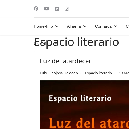
Home-Info
Alhama
Comarca
C
Espacio literario
User-Blog
Luz del atardecer
Luis Hinojosa Delgado
Espacio literario
13 Ma