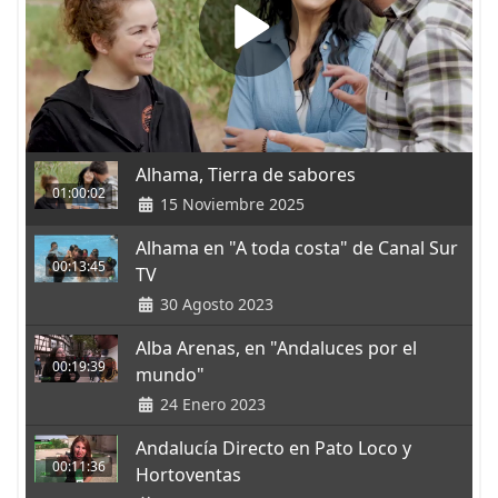
Alhama, Tierra de sabores
01:00:02
15 Noviembre 2025
Alhama en "A toda costa" de Canal Sur
00:13:45
TV
30 Agosto 2023
Alba Arenas, en "Andaluces por el
00:19:39
mundo"
24 Enero 2023
Andalucía Directo en Pato Loco y
00:11:36
Hortoventas