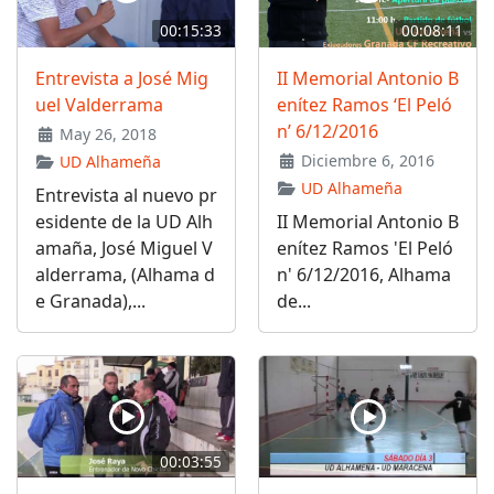
00:15:33
00:08:11
Entrevista a José Mig
II Memorial Antonio B
uel Valderrama
enítez Ramos ‘El Peló
n’ 6/12/2016
May 26, 2018
Diciembre 6, 2016
UD Alhameña
UD Alhameña
Entrevista al nuevo pr
esidente de la UD Alh
II Memorial Antonio B
amaña, José Miguel V
enítez Ramos 'El Peló
alderrama, (Alhama d
n' 6/12/2016, Alhama
e Granada),...
de...
00:03:55