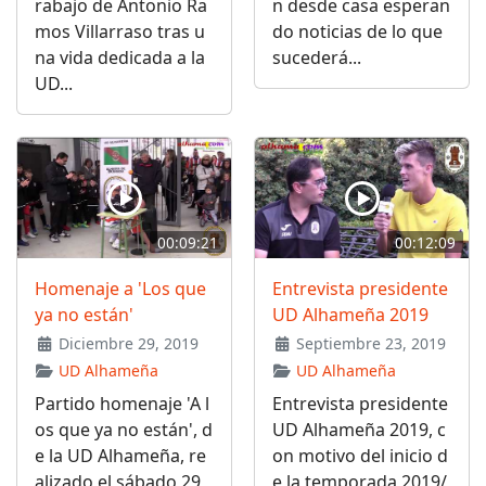
rabajo de Antonio Ra
n desde casa esperan
mos Villarraso tras u
do noticias de lo que
na vida dedicada a la
sucederá...
UD...
00:09:21
00:12:09
Homenaje a 'Los que
Entrevista presidente
ya no están'
UD Alhameña 2019
Diciembre 29, 2019
Septiembre 23, 2019
UD Alhameña
UD Alhameña
Partido homenaje 'A l
Entrevista presidente
os que ya no están', d
UD Alhameña 2019, c
e la UD Alhameña, re
on motivo del inicio d
alizado el sábado 29
e la temporada 2019/