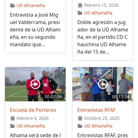
Febrero 15, 2026
UD Alhameña
UD Alhameña
Entrevista a José Mig
uel Valderrama, presi
Doble agresión a jug
dente de la UD Alham
ador de la UD Alhame
eña, en su segundo
ña, en el partido CD C
mandato que...
hauchina UD Alhame
ña del 15 de...
00:02:34
00:15:04
Escuela de Porteros
Entrevistas RFAF
Febrero 4, 2026
Octubre 25, 2025
UD Alhameña
UD Alhameña
Alhama será sede de l
Entrevistas RFAF, pres