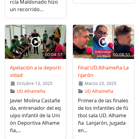
rcía Maldonado hizo
un recorrido...
00:04:37
00:08:51
Apelación a la deporti
Final UD.Alhameña-La
vidad
njarón
Octubre 13, 2025
Marzo 23, 2025
UD Alhameña
UD Alhameña
Javier Molina Castañe
Primera de las finales
da, entrenador del eq
de los infantiles de fú
uipo infantil de la Uni
tbol sala UD. Alhame
ón Deportiva Alhame
ña Lanjarón, jugada
ña,...
en...