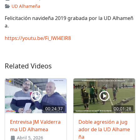
UD Alhameña
Felicitación navideña 2019 grabada por la UD Alhameñ
a.
https://youtu.be/Fi_lWl4ElR8
Related Videos
00:24:37
00:01:28
Entrevisa JM Valderra
Doble agresión a jug
ma UD Alhamea
ador de la UD Alhame
ña
Abril 5, 2026