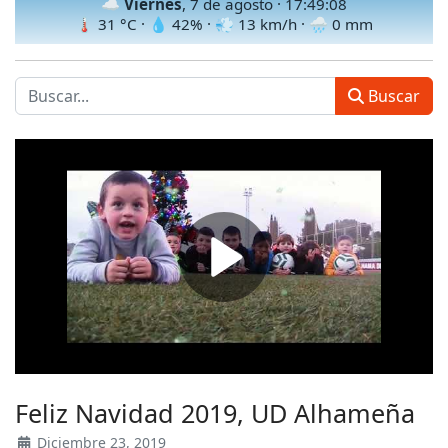
☁️
Viernes
, 7 de agosto ·
17:49:10
🌡
31
°C · 💧
42
% · 💨
13
km/h · 🌧
0
mm
Buscar
Feliz Navidad 2019, UD Alhameña
Diciembre 23, 2019