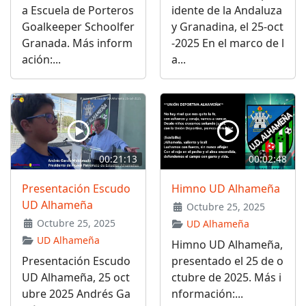
a Escuela de Porteros
idente de la Andaluza
Goalkeeper Schoolfer
y Granadina, el 25-oct
Granada. Más inform
-2025 En el marco de l
ación:...
a...
00:21:13
00:02:48
Presentación Escudo
Himno UD Alhameña
UD Alhameña
Octubre 25, 2025
Octubre 25, 2025
UD Alhameña
UD Alhameña
Himno UD Alhameña,
Presentación Escudo
presentado el 25 de o
UD Alhameña, 25 oct
ctubre de 2025. Más i
ubre 2025 Andrés Ga
nformación:...