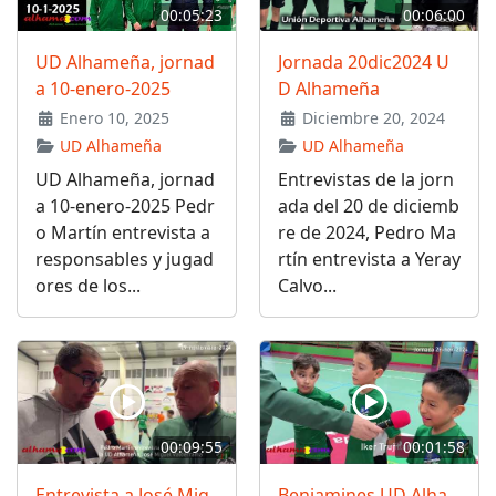
00:05:23
00:06:00
UD Alhameña, jornad
Jornada 20dic2024 U
a 10-enero-2025
D Alhameña
Enero 10, 2025
Diciembre 20, 2024
UD Alhameña
UD Alhameña
UD Alhameña, jornad
Entrevistas de la jorn
a 10-enero-2025 Pedr
ada del 20 de diciemb
o Martín entrevista a
re de 2024, Pedro Ma
responsables y jugad
rtín entrevista a Yeray
ores de los...
Calvo...
00:09:55
00:01:58
Entrevista a José Mig
Benjamines UD Alha