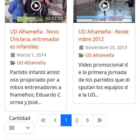
00:03:55
UD Alhameña - Novo
UD Alhameña - Novie
Chiclana, entrenador
mbre 2012
es infantiles
Noviembre 25, 2013
Marzo 1, 2014
UD Alhameña
UD Alhameña
Vídeo promocional d
Partido infantil amist
e la primera jornada
oso propiciado por a
de los partidos que di
mbos entrenadores a
sputan los equipos d
lhameños; Eduardo C
e la UD...
orrea y José...
Cantidad
1
2