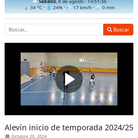
☁️
Sábado
, 8 de agosto ·
14:51:38
🌡
34
°C · 💧
24
% · 💨
17
km/h · 🌧
0
mm
Buscar
Alevín inicio de temporada 2024/25
Octubre 20, 2024