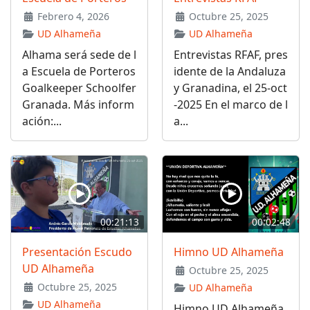
Febrero 4, 2026
Octubre 25, 2025
UD Alhameña
UD Alhameña
Alhama será sede de l
Entrevistas RFAF, pres
a Escuela de Porteros
idente de la Andaluza
Goalkeeper Schoolfer
y Granadina, el 25-oct
Granada. Más inform
-2025 En el marco de l
ación:...
a...
00:21:13
00:02:48
Presentación Escudo
Himno UD Alhameña
UD Alhameña
Octubre 25, 2025
Octubre 25, 2025
UD Alhameña
UD Alhameña
Himno UD Alhameña,