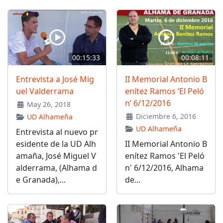
00:15:33
00:08:11
Entrevista a José Mig
II Memorial Antonio B
uel Valderrama
enítez Ramos ‘El Peló
n’ 6/12/2016
May 26, 2018
Diciembre 6, 2016
UD Alhameña
UD Alhameña
Entrevista al nuevo pr
esidente de la UD Alh
II Memorial Antonio B
amaña, José Miguel V
enítez Ramos 'El Peló
alderrama, (Alhama d
n' 6/12/2016, Alhama
e Granada),...
de...