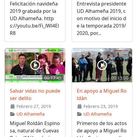
Felicitación navideña
Entrevista presidente
2019 grabada por la
UD Alhameña 2019, c
UD Alhameña. http
on motivo del inicio d
s://youtu.be/Fi_lWl4El
e la temporada 2019/
R8
2020, por...
00:17:45
00:13:00
Salvar vidas no puede
En apoyo a Miguel Ro
ser delito
ldán
Febrero 27, 2019
Febrero 23, 2019
UD Alhameña
UD Alhameña
Miguel Roldán Espino
Primeros de los actos
sa, natural de Cuevas
de apoyo a Miguel Ro