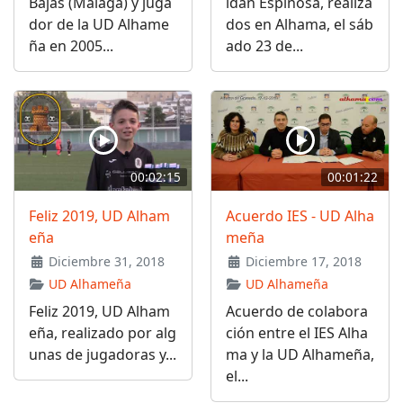
Bajas (Málaga) y juga
ldán Espinosa, realiza
dor de la UD Alhame
dos en Alhama, el sáb
ña en 2005...
ado 23 de...
00:02:15
00:01:22
Feliz 2019, UD Alham
Acuerdo IES - UD Alha
eña
meña
Diciembre 31, 2018
Diciembre 17, 2018
UD Alhameña
UD Alhameña
Feliz 2019, UD Alham
Acuerdo de colabora
eña, realizado por alg
ción entre el IES Alha
unas de jugadoras y...
ma y la UD Alhameña,
el...