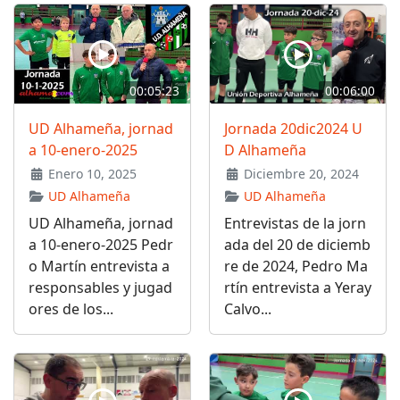
00:05:23
00:06:00
UD Alhameña, jornad
Jornada 20dic2024 U
a 10-enero-2025
D Alhameña
Enero 10, 2025
Diciembre 20, 2024
UD Alhameña
UD Alhameña
UD Alhameña, jornad
Entrevistas de la jorn
a 10-enero-2025 Pedr
ada del 20 de diciemb
o Martín entrevista a
re de 2024, Pedro Ma
responsables y jugad
rtín entrevista a Yeray
ores de los...
Calvo...