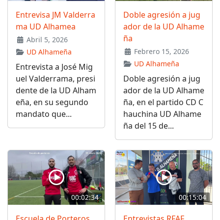
Entrevisa JM Valderra
Doble agresión a jug
ma UD Alhamea
ador de la UD Alhame
ña
Abril 5, 2026
Febrero 15, 2026
UD Alhameña
UD Alhameña
Entrevista a José Mig
uel Valderrama, presi
Doble agresión a jug
dente de la UD Alham
ador de la UD Alhame
eña, en su segundo
ña, en el partido CD C
mandato que...
hauchina UD Alhame
ña del 15 de...
00:02:34
00:15:04
Escuela de Porteros
Entrevistas RFAF