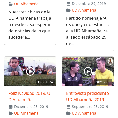
Diciembre 29, 2019
UD Alhameña
UD Alhameña
Nuestras chicas de la
UD Alhameña trabaja
Partido homenaje 'A l
n desde casa esperan
os que ya no están', d
do noticias de lo que
e la UD Alhameña, re
sucederá...
alizado el sábado 29
de...
00:01:24
00:12:09
Feliz Navidad 2019, U
Entrevista presidente
D Alhameña
UD Alhameña 2019
Diciembre 23, 2019
Septiembre 23, 2019
UD Alhameña
UD Alhameña