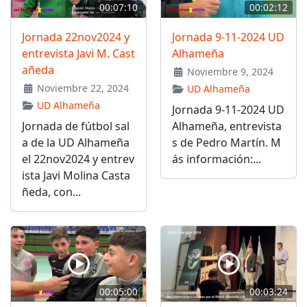
00:07:10
00:02:12
Jornada 22nov2024 y
Jornada 9-11-2024 UD
entrevista Javi M. Cast
Alhameña
añeda
Noviembre 9, 2024
Noviembre 22, 2024
UD Alhameña
UD Alhameña
Jornada 9-11-2024 UD
Jornada de fútbol sal
Alhameña, entrevista
a de la UD Alhameña
s de Pedro Martín. M
el 22nov2024 y entrev
ás información:...
ista Javi Molina Casta
ñeda, con...
00:05:00
00:03:24