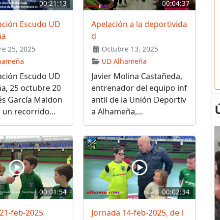
00:21:13
00:04:37
ación Escudo UD
Apelación a la deportivida
ña
d
e 25, 2025
Octubre 13, 2025
hameña
UD Alhameña
ación Escudo UD
Javier Molina Castañeda,
a, 25 octubre 20
entrenador del equipo inf
és García Maldon
antil de la Unión Deportiv
 un recorrido...
a Alhameña,...
00:01:54
00:02:34
21-feb-2025
Jornada 14-feb-2025, de l