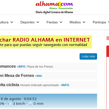
ultura
Deportes
Fiestas
Medios
Participa
B
Listar más
Romances
+INFO
. Plaza de los Presos
en Mesa de Fornes
+Info
.
a ciclista
Horario indicado aproximado.
+INFO
.
, 8 de agosto ·
9:04:54
6
% · 💨
3
km/h · 🌧
0
mm