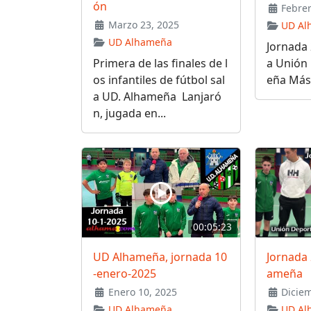
ón
Febrer
Marzo 23, 2025
UD Al
UD Alhameña
Jornada 
Primera de las finales de l
a Unión
os infantiles de fútbol sal
eña Más 
a UD. Alhameña Lanjaró
n, jugada en...
00:05:23
UD Alhameña, jornada 10
Jornada
-enero-2025
ameña
Enero 10, 2025
Diciem
UD Alhameña
UD Al