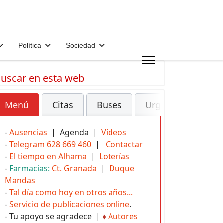
Política
Sociedad
uscar en esta web
Menú
Citas
Buses
Urgencias
-
Ausencias
| Agenda |
Vídeos
-
Telegram 628 669 460
|
Contactar
-
El tiempo en Alhama
|
Loterías
-
Farmacias:
Ct. Granada
|
Duque
Mandas
-
Tal día como hoy en otros años...
-
Servicio de publicaciones online
.
- Tu apoyo se agradece |
♦
Autores