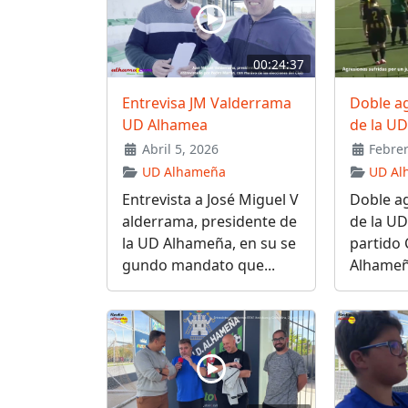
00:24:37
Entrevisa JM Valderrama
Doble a
UD Alhamea
de la U
Abril 5, 2026
Febrer
UD Alhameña
UD Al
Entrevista a José Miguel V
Doble a
alderrama, presidente de
de la UD
la UD Alhameña, en su se
partido
gundo mandato que...
Alhameña