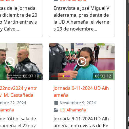
tas de la jornada
Entrevista a José Miguel V
e diciembre de 20
alderrama, presidente de
o Martín entrevis
la UD Alhameña, el vierne
y Calvo...
s 29 de noviembre...
00:07:10
00:02:12
 22nov2024 y entr
Jornada 9-11-2024 UD Alh
avi M. Castañeda
ameña
bre 22, 2024
Noviembre 9, 2024
hameña
UD Alhameña
de fútbol sala de
Jornada 9-11-2024 UD Alh
lhameña el 22nov
ameña, entrevistas de Pe