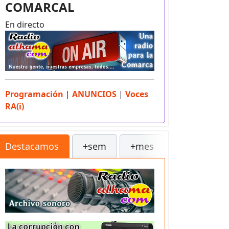
COMARCAL
En directo
Programación
|
ANUNCIOS
|
Voces
RA(i)
Destacamos
+sem
+mes
++
Sec