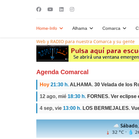
Home-Info
Alhama
Comarca
C
Web y RADIO para nuestra Comarca y su gente
User-Blog
Agenda Comarcal
Hoy
21:30 h.
ALHAMA. 30 Velada de los 
12 ago, mié
18:30 h.
FORNES. Ver eclipse 
4 sep, vie
13:00 h.
LOS BERMEJALES. Vuelt
☁️
Sábado
🌡
32
°C · 💧
2