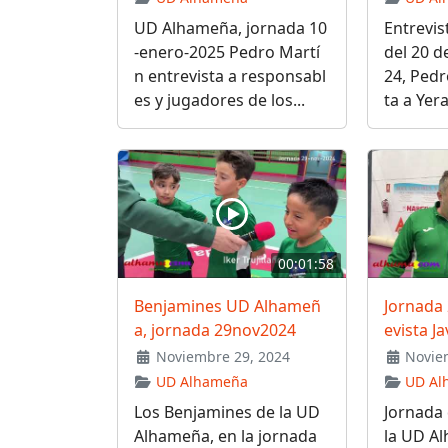
UD Alhameña, jornada 10
Entrevis
-enero-2025 Pedro Martí
del 20 d
n entrevista a responsabl
24, Pedr
es y jugadores de los...
ta a Yera
00:01:58
Benjamines UD Alhameñ
Jornada
a, jornada 29nov2024
evista J
Noviembre 29, 2024
Noviem
UD Alhameña
UD Al
Los Benjamines de la UD
Jornada 
Alhameña, en la jornada
la UD A