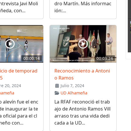
ntrevista Javi Moli
dro Martín. Más informac
ñeda, con...
ión:...
00:00:14
00:03:24
nicio de temporad
Reconocimiento a Antoni
25
o Ramos
e 20, 2024
Julio 7, 2024
hameña
UD Alhameña
o alevín fue el enc
La RFAF reconoció el trab
e inaugurar la te
ajo de Antonio Ramos Vill
oficial para el cl
arraso tras una vida dedi
eño con...
cada a la UD...