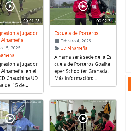
00:01:28
00:02:34
gresión a jugador
Escuela de Porteros
D Alhameña
Febrero 4, 2026
o 15, 2026
UD Alhameña
hameña
Alhama será sede de la Es
gresión a jugador
cuela de Porteros Goalke
 Alhameña, en el
eper Schoolfer Granada.
 CD Chauchina UD
Más información:...
 del 15 de...