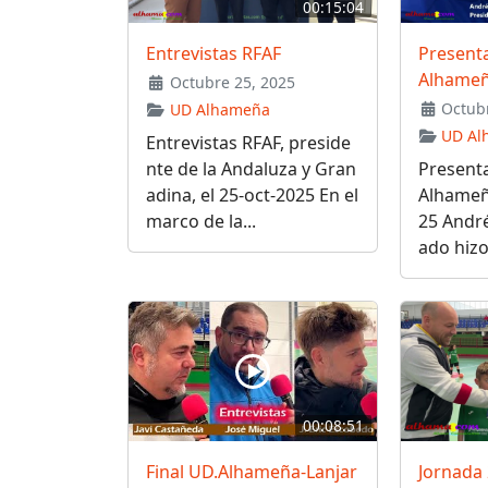
00:15:04
Entrevistas RFAF
Present
Alhame
Octubre 25, 2025
Octubr
UD Alhameña
UD Al
Entrevistas RFAF, preside
nte de la Andaluza y Gran
Present
adina, el 25-oct-2025 En el
Alhameñ
marco de la...
25 Andr
ado hizo
00:08:51
Final UD.Alhameña-Lanjar
Jornada 