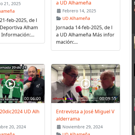
a UD Alhameña
o 21, 2025
Febrero 14, 2025
hameña
UD Alhameña
21-feb-2025, de l
 Deportiva Alham
Jornada 14-feb-2025, de l
Información:...
a UD Alhameña Más infor
mación:...
00:06:00
00:09:55
 20dic2024 UD Alh
Entrevista a José Miguel V
alderrama
bre 20, 2024
Noviembre 29, 2024
hameña
UD Alhameña