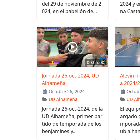
del 29 de noviembre de 2
2024 y e
024, en el pabellón de...
na Casta
00:05:00
Jornada 26-oct-2024, UD
Alevín i
Alhameña
a 2024/
Octubre 26, 2024
Octubr
UD Alhameña
UD Al
Jornada 26-oct-2024, de la
El equip
UD Alhameña, primer par
argado d
tido de temporada de los
mporada 
benjamines y...
ub alham