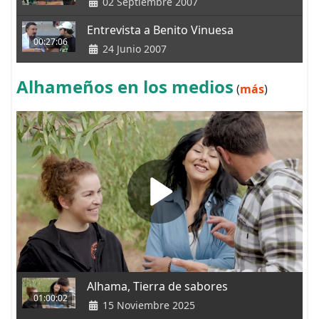
02 Septiembre 2007
Entrevista a Benito Vinuesa
00:27:06
24 Junio 2007
Alhameños en los medios
(
más
)
Alhama, Tierra de sabores
01:00:02
15 Noviembre 2025