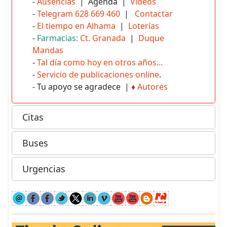
-
Ausencias
| Agenda |
Vídeos
-
Telegram 628 669 460
|
Contactar
-
El tiempo en Alhama
|
Loterías
-
Farmacias:
Ct. Granada
|
Duque
Mandas
-
Tal día como hoy en otros años...
-
Servicio de publicaciones online
.
- Tu apoyo se agradece |
♦
Autores
Citas
Buses
Urgencias