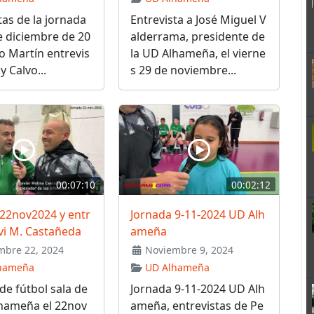
tas de la jornada
Entrevista a José Miguel V
e diciembre de 20
alderrama, presidente de
o Martín entrevis
la UD Alhameña, el vierne
y Calvo...
s 29 de noviembre...
00:07:10
00:02:12
 22nov2024 y entr
Jornada 9-11-2024 UD Alh
avi M. Castañeda
ameña
bre 22, 2024
Noviembre 9, 2024
hameña
UD Alhameña
de fútbol sala de
Jornada 9-11-2024 UD Alh
lhameña el 22nov
ameña, entrevistas de Pe