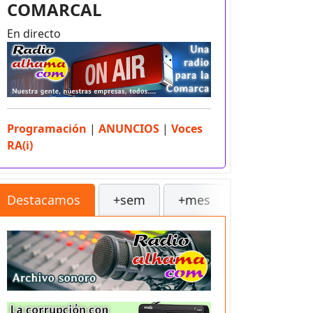
COMARCAL
En directo
Programación
|
ANUNCIOS
|
Voces
RA(i)
Destacamos
+sem
+mes
++
Sec