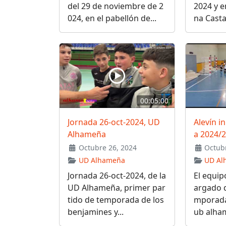
del 29 de noviembre de 2
2024 y e
024, en el pabellón de...
na Casta
00:05:00
Jornada 26-oct-2024, UD
Alevín i
Alhameña
a 2024/
Octubre 26, 2024
Octubr
UD Alhameña
UD Al
Jornada 26-oct-2024, de la
El equip
UD Alhameña, primer par
argado d
tido de temporada de los
mporada 
benjamines y...
ub alham