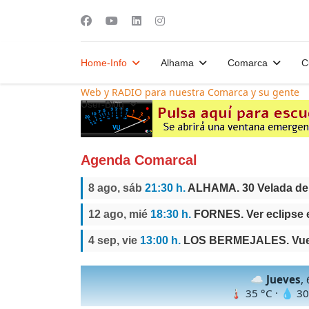
Home-Info
Alhama
Comarca
C
Web y RADIO para nuestra Comarca y su gente
User-Blog
Agenda Comarcal
8 ago, sáb
21:30 h.
ALHAMA. 30 Velada de
12 ago, mié
18:30 h.
FORNES. Ver eclipse 
4 sep, vie
13:00 h.
LOS BERMEJALES. Vuelt
☁️
Jueves
,
🌡
35
°C · 💧
30