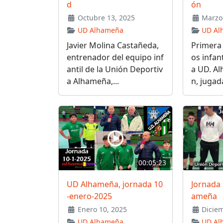
d
ón
Octubre 13, 2025
Marzo 
UD Alhameña
UD Al
Javier Molina Castañeda,
Primera 
entrenador del equipo inf
os infant
antil de la Unión Deportiv
a UD. A
a Alhameña,...
n, jugada
00:05:23
UD Alhameña, jornada 10
Jornada
-enero-2025
ameña
Enero 10, 2025
Diciem
UD Alhameña
UD Al