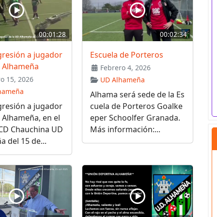
00:01:28
00:02:34
gresión a jugador
Escuela de Porteros
D Alhameña
Febrero 4, 2026
o 15, 2026
UD Alhameña
hameña
Alhama será sede de la Es
gresión a jugador
cuela de Porteros Goalke
 Alhameña, en el
eper Schoolfer Granada.
 CD Chauchina UD
Más información:...
 del 15 de...