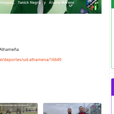
a Alhameña
tal/deportes/ud-alhamena/16649