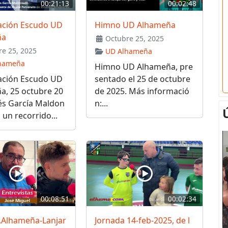
00:21:13
00:02:48
ación Escudo UD
Himno UD Alhameña
ña
Octubre 25, 2025
e 25, 2025
UD Alhameña
hameña
Himno UD Alhameña, pre
ación Escudo UD
sentado el 25 de octubre
a, 25 octubre 20
de 2025. Más informació
és García Maldon
n:...
 un recorrido...
00:08:51
00:02:34
D.Alhameña-Lanjar
Jornada 14-feb-2025, de l