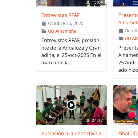
00:15:04
Entrevistas RFAF
Present
Alhame
Octubre 25, 2025
Octubr
UD Alhameña
UD Al
Entrevistas RFAF, preside
nte de la Andaluza y Gran
Present
adina, el 25-oct-2025 En el
Alhameñ
marco de la...
25 Andr
ado hizo
00:04:37
Apelación a la deportivida
Final U