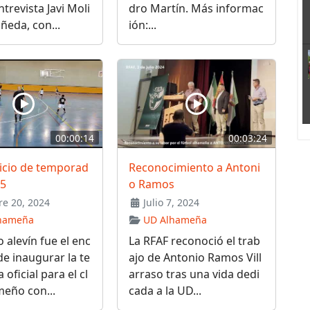
ntrevista Javi Moli
dro Martín. Más informac
ñeda, con...
ión:...
00:00:14
00:03:24
nicio de temporad
Reconocimiento a Antoni
25
o Ramos
e 20, 2024
Julio 7, 2024
hameña
UD Alhameña
o alevín fue el enc
La RFAF reconoció el trab
e inaugurar la te
ajo de Antonio Ramos Vill
oficial para el cl
arraso tras una vida dedi
eño con...
cada a la UD...