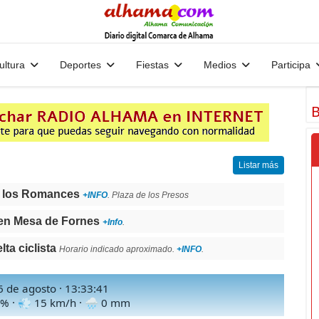
ultura
Deportes
Fiestas
Medios
Participa
B
Listar más
 los Romances
+INFO
. Plaza de los Presos
en Mesa de Fornes
+Info
.
a ciclista
Horario indicado aproximado.
+INFO
.
 6 de agosto ·
13:33:43
% · 💨
15
km/h · 🌧
0
mm