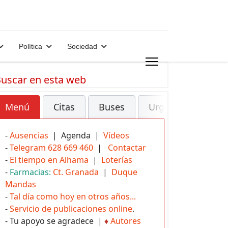
Política
Sociedad
uscar en esta web
Menú
Citas
Buses
Urgencias
-
Ausencias
| Agenda |
Vídeos
-
Telegram 628 669 460
|
Contactar
-
El tiempo en Alhama
|
Loterías
-
Farmacias:
Ct. Granada
|
Duque
Mandas
-
Tal día como hoy en otros años...
-
Servicio de publicaciones online
.
- Tu apoyo se agradece |
♦
Autores