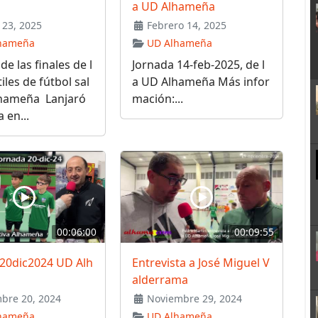
a UD Alhameña
23, 2025
Febrero 14, 2025
hameña
UD Alhameña
de las finales de l
Jornada 14-feb-2025, de l
iles de fútbol sal
a UD Alhameña Más infor
lhameña Lanjaró
mación:...
 en...
00:06:00
00:09:55
 20dic2024 UD Alh
Entrevista a José Miguel V
alderrama
bre 20, 2024
Noviembre 29, 2024
hameña
UD Alhameña