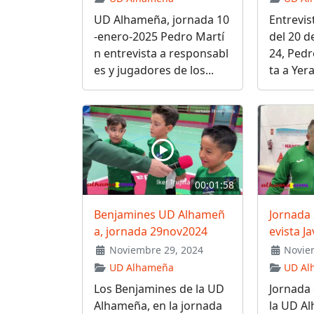
UD Alhameña, jornada 10
Entrevis
-enero-2025 Pedro Martí
del 20 d
n entrevista a responsabl
24, Pedr
es y jugadores de los...
ta a Yera
00:01:58
Benjamines UD Alhameñ
Jornada
a, jornada 29nov2024
evista J
Noviembre 29, 2024
Noviem
UD Alhameña
UD Al
Los Benjamines de la UD
Jornada 
Alhameña, en la jornada
la UD A