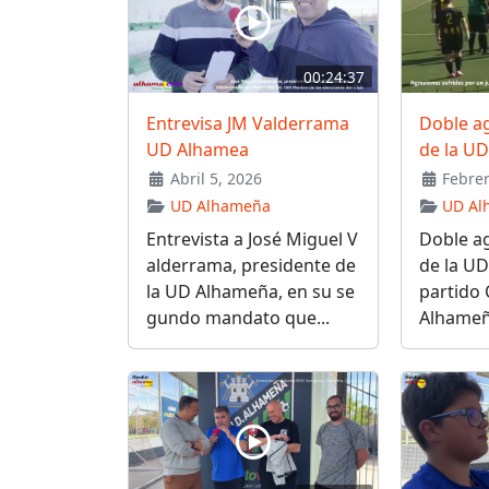
00:24:37
Entrevisa JM Valderrama
Doble a
UD Alhamea
de la U
Abril 5, 2026
Febrer
UD Alhameña
UD Al
Entrevista a José Miguel V
Doble a
alderrama, presidente de
de la UD
la UD Alhameña, en su se
partido
gundo mandato que...
Alhameña