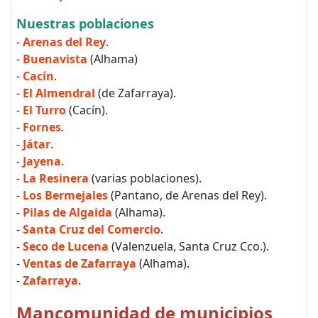
Nuestras poblaciones
-
Arenas del Rey
.
-
Buenavista
(Alhama)
-
Cacín
.
-
El Almendral
(de Zafarraya).
-
El Turro
(Cacín).
-
Fornes
.
-
Játar
.
-
Jayena
.
-
La Resinera
(varias poblaciones).
-
Los Bermejales
(Pantano, de Arenas del Rey).
-
Pilas de Algaida
(Alhama).
-
Santa Cruz del Comercio
.
-
Seco de Lucena
(Valenzuela, Santa Cruz Cco.).
-
Ventas de Zafarraya
(Alhama).
-
Zafarraya
.
Mancomunidad de municipios