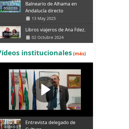
Balneario de Alhama en
00:03:03
Andalucía directo
13 May 2025
Libros viajeros de Ana Fdez.
00:04:50
02 Octubre 2024
Vídeos institucionales
(
más
)
Entrevista delegado de
00:06:03