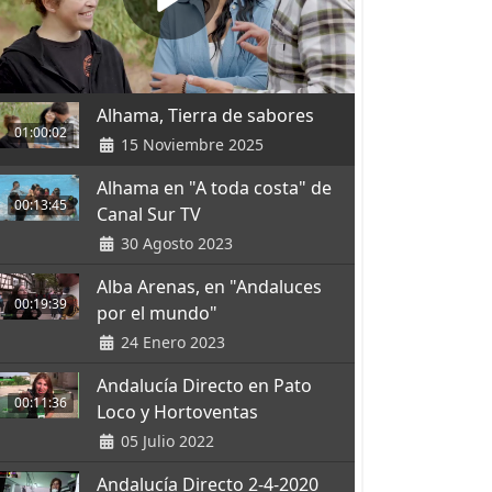
Alhama, Tierra de sabores
01:00:02
15 Noviembre 2025
Alhama en "A toda costa" de
00:13:45
Canal Sur TV
30 Agosto 2023
Alba Arenas, en "Andaluces
00:19:39
por el mundo"
24 Enero 2023
Andalucía Directo en Pato
00:11:36
Loco y Hortoventas
05 Julio 2022
Andalucía Directo 2-4-2020