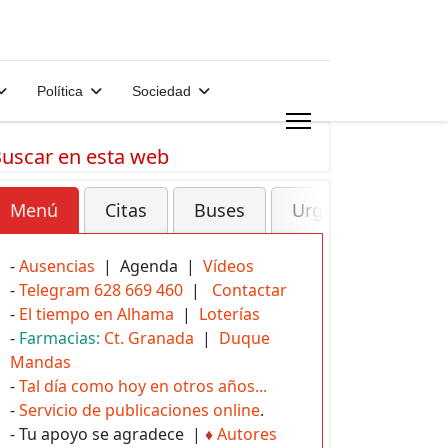
Política
Sociedad
uscar en esta web
Menú
Citas
Buses
Urgencias
-
Ausencias
| Agenda |
Vídeos
-
Telegram 628 669 460
|
Contactar
-
El tiempo en Alhama
|
Loterías
-
Farmacias:
Ct. Granada
|
Duque
Mandas
-
Tal día como hoy en otros años...
-
Servicio de publicaciones online
.
- Tu apoyo se agradece |
♦
Autores