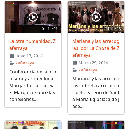
01:11:01
01:41:46
La otra humanidad. Z
Mariana y las arrecog
afarraya
ias, por La Choza de Z
afarraya
Junio 13, 2014
Marzo 29, 2014
Zafarraya
Zafarraya
Conferencia de la pro
fesora y arqueóloga
Mariana y las arrecog
Margarita García Día
ias,sobreLa arrecogía
z, Margara, sobre las
s del beaterio de Sant
conexiones...
a María Egipciaca,de J
osé...