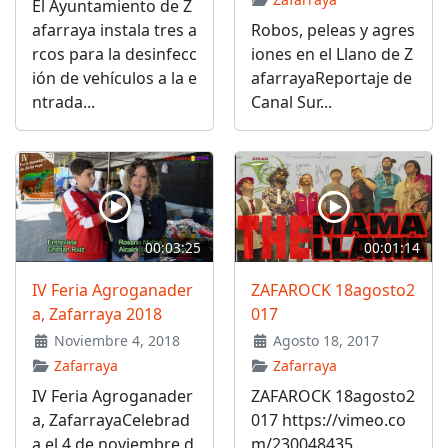
El Ayuntamiento de Z
afarraya instala tres a
Robos, peleas y agres
rcos para la desinfecc
iones en el Llano de Z
ión de vehículos a la e
afarrayaReportaje de
ntrada...
Canal Sur...
00:03:25
00:01:14
IV Feria Agroganader
ZAFAROCK 18agosto2
a, Zafarraya 2018
017
Noviembre 4, 2018
Agosto 18, 2017
Zafarraya
Zafarraya
IV Feria Agroganader
ZAFAROCK 18agosto2
a, ZafarrayaCelebrad
017 https://vimeo.co
a el 4 de noviembre d
m/230048435