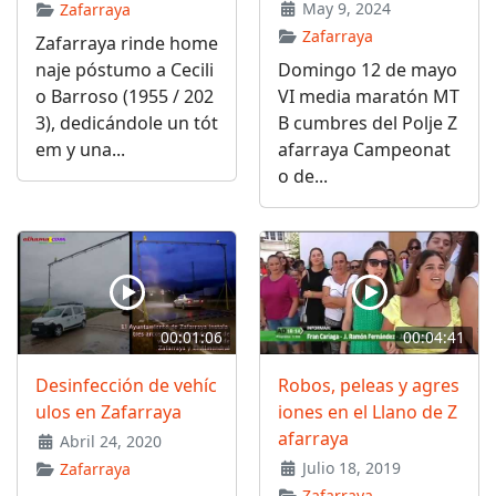
May 9, 2024
Zafarraya
Zafarraya
Zafarraya rinde home
naje póstumo a Cecili
Domingo 12 de mayo
o Barroso (1955 / 202
VI media maratón MT
3), dedicándole un tót
B cumbres del Polje Z
em y una...
afarraya Campeonat
o de...
00:01:06
00:04:41
Desinfección de vehíc
Robos, peleas y agres
ulos en Zafarraya
iones en el Llano de Z
afarraya
Abril 24, 2020
Julio 18, 2019
Zafarraya
Zafarraya