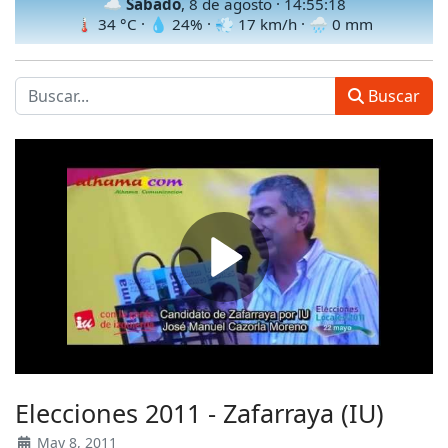
☁️
Sábado
, 8 de agosto ·
14:55:21
🌡
34
°C · 💧
24
% · 💨
17
km/h · 🌧
0
mm
Buscar
Elecciones 2011 - Zafarraya (IU)
May 8, 2011