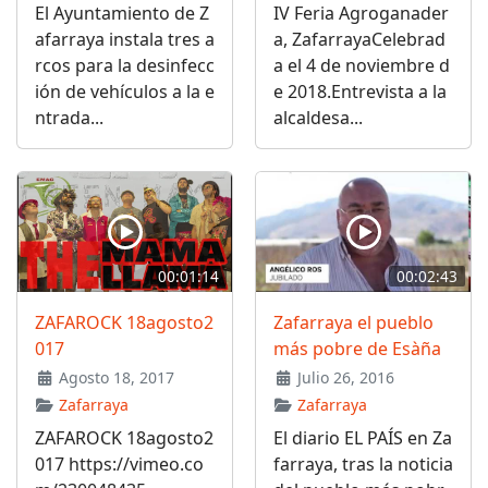
El Ayuntamiento de Z
IV Feria Agroganader
afarraya instala tres a
a, ZafarrayaCelebrad
rcos para la desinfecc
a el 4 de noviembre d
ión de vehículos a la e
e 2018.Entrevista a la
ntrada...
alcaldesa...
00:01:14
00:02:43
ZAFAROCK 18agosto2
Zafarraya el pueblo
017
más pobre de Esàña
Agosto 18, 2017
Julio 26, 2016
Zafarraya
Zafarraya
ZAFAROCK 18agosto2
El diario EL PAÍS en Za
017 https://vimeo.co
farraya, tras la noticia