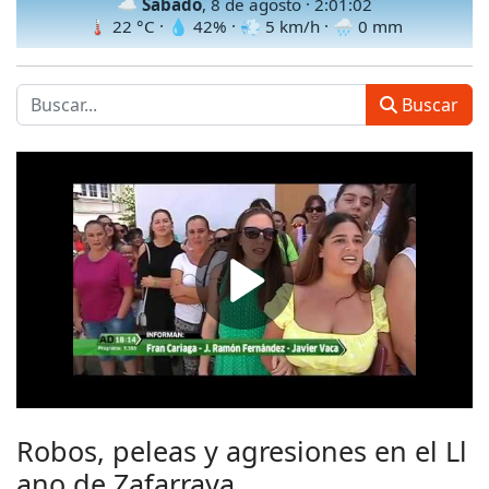
☁️
Sábado
, 8 de agosto ·
2:01:04
🌡
22
°C · 💧
42
% · 💨
5
km/h · 🌧
0
mm
Buscar
Robos, peleas y agresiones en el Ll
ano de Zafarraya