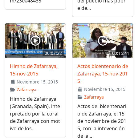
m/230048435
del pueblo más pobr
e de...
00:02:22
00:15:41
Himno de Zafarraya,
Actos bicentenario de
15-nov-2015
Zafarraya, 15-nov-201
5
Noviembre 15, 2015
Noviembre 15, 2015
Zafarraya
Zafarraya
Himno de Zafarraya
(Granada, Spain), inte
Actos del bicentenari
rpretado por la coral
o de Zafarraya, el 15
de Zafarraya con mot
de noviembre de 201
ivo de los...
5, con la intevención
de la...