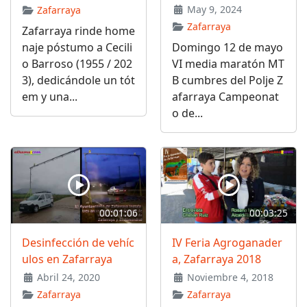
May 9, 2024
Zafarraya
Zafarraya
Zafarraya rinde home
naje póstumo a Cecili
Domingo 12 de mayo
o Barroso (1955 / 202
VI media maratón MT
3), dedicándole un tót
B cumbres del Polje Z
em y una...
afarraya Campeonat
o de...
00:01:06
00:03:25
Desinfección de vehíc
IV Feria Agroganader
ulos en Zafarraya
a, Zafarraya 2018
Abril 24, 2020
Noviembre 4, 2018
Zafarraya
Zafarraya