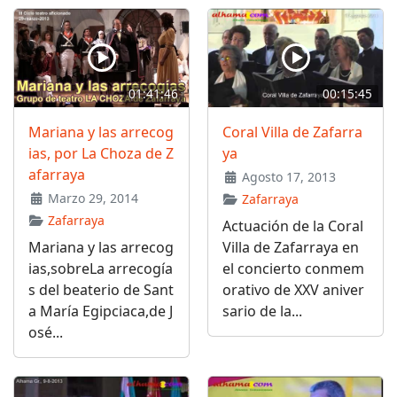
01:41:46
00:15:45
Mariana y las arrecog
Coral Villa de Zafarra
ias, por La Choza de Z
ya
afarraya
Agosto 17, 2013
Marzo 29, 2014
Zafarraya
Zafarraya
Actuación de la Coral
Mariana y las arrecog
Villa de Zafarraya en
ias,sobreLa arrecogía
el concierto conmem
s del beaterio de Sant
orativo de XXV aniver
a María Egipciaca,de J
sario de la...
osé...