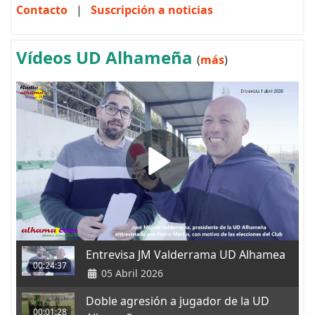
Contacto
|
Suscripción a noticias
Vídeos UD Alhameña
(
más
)
Entrevisa JM Valderrama UD Alhamea
00:24:37
05 Abril 2026
Doble agresión a jugador de la UD
00:01:28