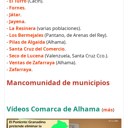
-
El Turro
(Cacín).
-
Fornes
.
-
Játar
.
-
Jayena
.
-
La Resinera
(varias poblaciones).
-
Los Bermejales
(Pantano, de Arenas del Rey).
-
Pilas de Algaida
(Alhama).
-
Santa Cruz del Comercio
.
-
Seco de Lucena
(Valenzuela, Santa Cruz Cco.).
-
Ventas de Zafarraya
(Alhama).
-
Zafarraya
.
Mancomunidad de municipios
Vídeos Comarca de Alhama
(
más
)