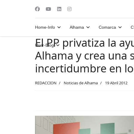
Home-Info
Alhama
Comarca
C
El PP privatiza la a
User-Blog
Alhama y crea una s
incertidumbre en lo
REDACCION
Noticias de Alhama
19 Abril 2012