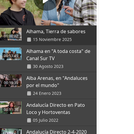
Alhama, Tierra de sabores
01:00:02
15 Noviembre 2025
Alhama en "A toda costa" de
00:13:45
Canal Sur TV
30 Agosto 2023
Alba Arenas, en "Andaluces
00:19:39
por el mundo"
24 Enero 2023
Andalucía Directo en Pato
00:11:36
Loco y Hortoventas
05 Julio 2022
Andalucía Directo 2-4-2020