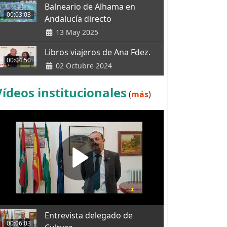
Balneario de Alhama en
00:03:03
Andalucía directo
13 May 2025
Libros viajeros de Ana Fdez.
00:04:50
02 Octubre 2024
Vídeos institucionales
(
más
)
Entrevista delegado de
00:06:03