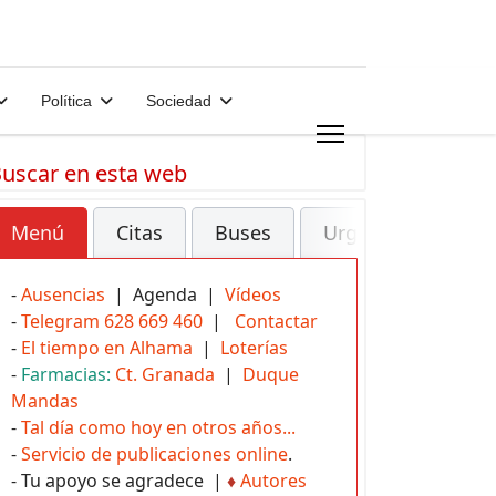
Política
Sociedad
uscar en esta web
Menú
Citas
Buses
Urgencias
-
Ausencias
| Agenda |
Vídeos
-
Telegram 628 669 460
|
Contactar
-
El tiempo en Alhama
|
Loterías
-
Farmacias:
Ct. Granada
|
Duque
Mandas
-
Tal día como hoy en otros años...
-
Servicio de publicaciones online
.
- Tu apoyo se agradece |
♦
Autores