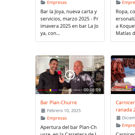
Empresas
Empre
Bar la Joya, nueva carta y
Ropa, c
servicios, marzo 2025 - Pr
ersonal
imavera 2025 en bar La Jo
a Koquet
ya, con...
Matías d
00:06:09
Bar Plan-Churre
Carnicer
ranada 
Febrero 10, 2025
Diciem
Empresas
Empre
Apertura del bar Plan-Ch
urre, en la Carretera de L
Carnicer