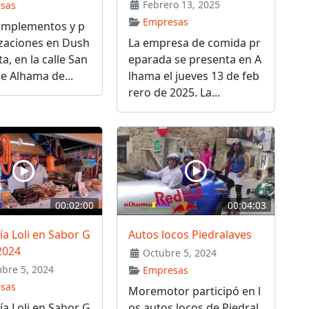
Febrero 13, 2025
sas
Empresas
omplementos y p
izaciones en Dush
La empresa de comida pr
a, en la calle San
eparada se presenta en A
e Alhama de...
lhama el jueves 13 de feb
rero de 2025. La...
00:02:00
00:04:03
ía Loli en Sabor G
Autos locos Piedralaves
2024
Octubre 5, 2024
bre 5, 2024
Empresas
sas
Moremotor participó en l
ía Loli en Sabor G
os autos locos de Piedral