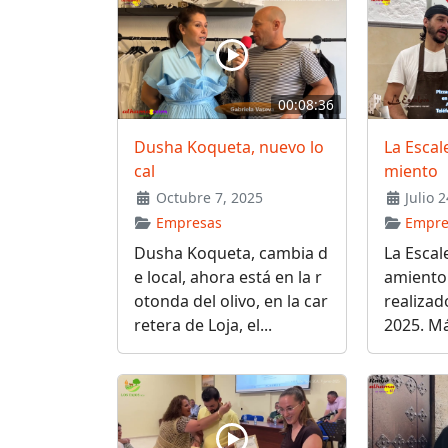
00:08:36
Dusha Koqueta, nuevo lo
La Escale
cal
miento
Octubre 7, 2025
Julio 2
Empresas
Empre
Dusha Koqueta, cambia d
La Escale
e local, ahora está en la r
amiento 
otonda del olivo, en la car
realizado
retera de Loja, el...
2025. Má