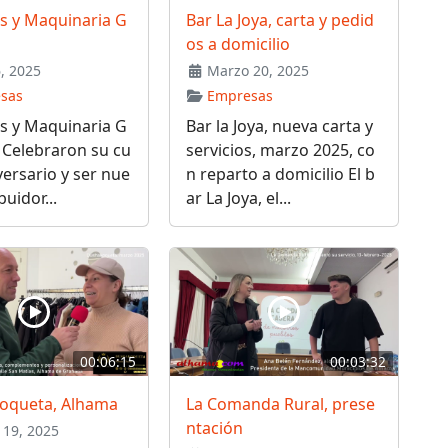
s y Maquinaria G
Bar La Joya, carta y pedid
os a domicilio
6, 2025
Marzo 20, 2025
sas
Empresas
s y Maquinaria G
Bar la Joya, nueva carta y
 Celebraron su cu
servicios, marzo 2025, co
versario y ser nue
n reparto a domicilio El b
buidor...
ar La Joya, el...
00:06:15
00:03:32
oqueta, Alhama
La Comanda Rural, prese
ntación
19, 2025