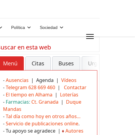
Política
Sociedad
uscar en esta web
Menú
Citas
Buses
Urgencias
-
Ausencias
| Agenda |
Vídeos
-
Telegram 628 669 460
|
Contactar
-
El tiempo en Alhama
|
Loterías
-
Farmacias:
Ct. Granada
|
Duque
Mandas
-
Tal día como hoy en otros años...
-
Servicio de publicaciones online
.
- Tu apoyo se agradece |
♦
Autores