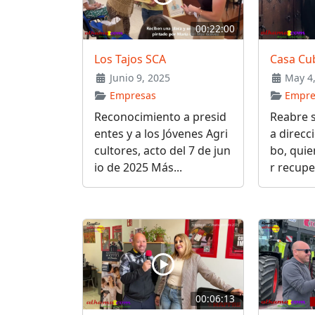
00:22:00
Los Tajos SCA
Casa Cub
Junio 9, 2025
May 4,
Empresas
Empre
Reconocimiento a presid
Reabre s
entes y a los Jóvenes Agri
a direcc
cultores, acto del 7 de jun
bo, qui
io de 2025 Más...
r recupe
00:06:13