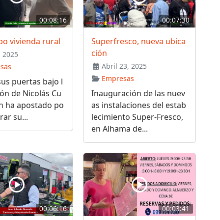
00:08:16
00:07:30
o vivienda rural
Superfresco, nueva ubica
ción
 2025
Abril 23, 2025
sas
Empresas
us puertas bajo l
ión de Nicolás Cu
Inauguración de las nuev
en ha apostado po
as instalaciones del estab
rar su...
lecimiento Super-Fresco,
en Alhama de...
00:06:16
00:03:41