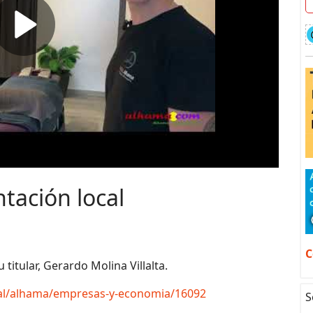
tación local
C
 titular, Gerardo Molina Villalta.
tal/alhama/empresas-y-economia/16092
S