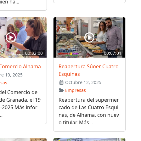
ien ha...
00:32:00
00:07:01
a Comercio Alhama
Reapertura Súoer Cuatro
Esquinas
e 19, 2025
Octubre 12, 2025
sas
Empresas
 del Comercio de
de Granada, el 19
Reapertura del supermer
-2025 Más infor
cado de Las Cuatro Esqui
..
nas, de Alhama, con nuev
o titular. Más...