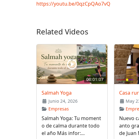
https://youtu.be/0qzCpQAo7vQ
Related Videos
00:01:07
Salmah Yoga
Casa ru
Junio 24, 2026
May 23
Empresas
Empre
Salmah Yoga: Tu moment
Nuevo ca
o de calma durante todo
anto gra
el año Más infor:...
de Juan 