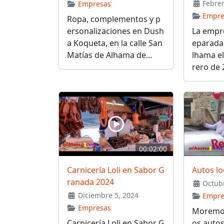
Febrer
Empresas
Empre
Ropa, complementos y p
ersonalizaciones en Dush
La empr
a Koqueta, en la calle San
eparada
Matías de Alhama de...
lhama el
rero de 2
00:02:00
Carnicería Loli en Sabor G
Autos lo
ranada 2024
Octubr
Diciembre 5, 2024
Empre
Empresas
Moremoto
Carnicería Loli en Sabor G
os autos