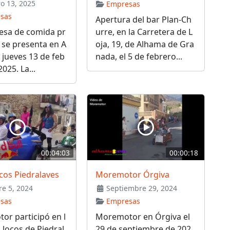
o 13, 2025
Empresas
sas
Apertura del bar Plan-Ch
esa de comida pr
urre, en la Carretera de L
 se presenta en A
oja, 19, de Alhama de Gra
 jueves 13 de feb
nada, el 5 de febrero...
025. La...
00:04:03
00:00:18
cos Piedralaves
Moremotor Órgiva
e 5, 2024
Septiembre 29, 2024
sas
Empresas
r participó en l
Moremotor en Órgiva el
 locos de Piedral
29 de septiembre de 202