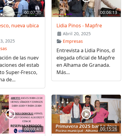
00:07:30
00:06:13
sco, nueva ubica
Lidia Pinos - Mapfre
Abril 20, 2025
23, 2025
Empresas
sas
Entrevista a Lidia Pinos, d
ción de las nuev
elegada oficial de Mapfre
laciones del estab
en Alhama de Granada.
to Super-Fresco,
Más...
a de...
00:03:41
00:15:26