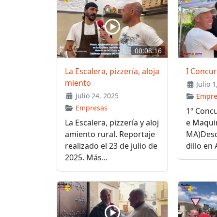
00:08:16
La Escalera, pizzería, aloja
I Concu
miento
Julio 1
Julio 24, 2025
Empre
Empresas
1º Conc
La Escalera, pizzería y aloj
e Maqui
amiento rural. Reportaje
MA)Desd
realizado el 23 de julio de
dillo en
2025. Más...