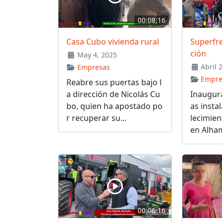
00:08:16
Casa Cubo vivienda rural
Superfre
ción
May 4, 2025
Abril 
Empresas
Empre
Reabre sus puertas bajo l
a dirección de Nicolás Cu
Inaugura
bo, quien ha apostado po
as insta
r recuperar su...
lecimien
en Alham
00:06:16