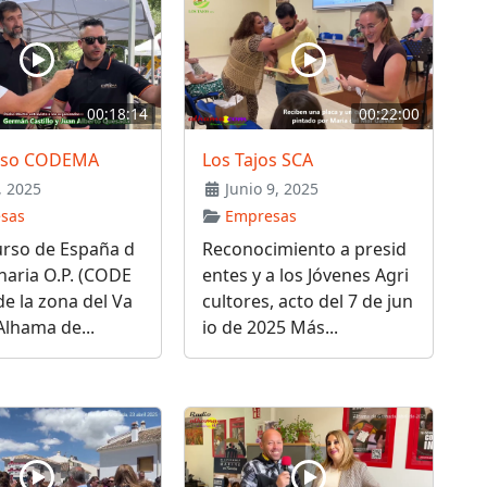
00:18:14
00:22:00
rso CODEMA
Los Tajos SCA
, 2025
Junio 9, 2025
sas
Empresas
urso de España d
Reconocimiento a presid
naria O.P. (CODE
entes y a los Jóvenes Agri
e la zona del Va
cultores, acto del 7 de jun
 Alhama de...
io de 2025 Más...