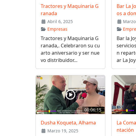
Tractores y Maquinaria G
Bar La J
ranada
os a dom
Abril 6, 2025
Marzo 
Empresas
Empre
Tractores y Maquinaria G
Bar la J
ranada,. Celebraron su cu
servicio
arto aniversario y ser nue
n repart
vo distribuidor...
ar La Joya
00:06:15
Dusha Koqueta, Alhama
La Coma
ntación
Marzo 19, 2025