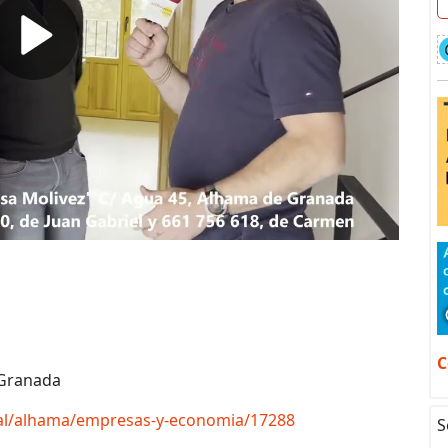
C
 Granada
tal/alhama/empresas-y-economia/17288
S