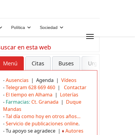
Política
Sociedad
uscar en esta web
Menú
Citas
Buses
Urgencias
-
Ausencias
| Agenda |
Vídeos
-
Telegram 628 669 460
|
Contactar
-
El tiempo en Alhama
|
Loterías
-
Farmacias:
Ct. Granada
|
Duque
Mandas
-
Tal día como hoy en otros años...
-
Servicio de publicaciones online
.
- Tu apoyo se agradece |
♦
Autores