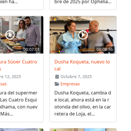
ien ha...
bre de 2025 por Ophelia...
00:07:01
00:08:36
ura Súoer Cuatro
Dusha Koqueta, nuevo lo
s
cal
e 12, 2025
Octubre 7, 2025
sas
Empresas
ura del supermer
Dusha Koqueta, cambia d
Las Cuatro Esqui
e local, ahora está en la r
Alhama, con nuev
otonda del olivo, en la car
. Más...
retera de Loja, el...