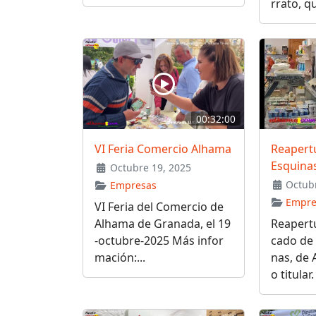
rrato, qu
00:32:00
VI Feria Comercio Alhama
Reapert
Esquina
Octubre 19, 2025
Octubr
Empresas
Empre
VI Feria del Comercio de
Alhama de Granada, el 19
Reapert
-octubre-2025 Más infor
cado de 
mación:...
nas, de 
o titular