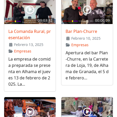
00:03:32
00:06:09
La Comanda Rural, pr
Bar Plan-Churre
esentación
Febrero 10, 2025
Febrero 13, 2025
Empresas
Empresas
Apertura del bar Plan
La empresa de comid
-Churre, en la Carrete
a preparada se prese
ra de Loja, 19, de Alha
nta en Alhama el juev
ma de Granada, el 5 d
es 13 de febrero de 2
e febrero...
025. La...