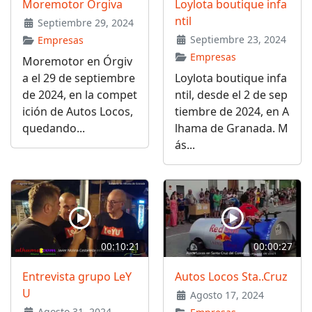
Moremotor Órgiva
Loylota boutique infa
ntil
Septiembre 29, 2024
Septiembre 23, 2024
Empresas
Empresas
Moremotor en Órgiv
a el 29 de septiembre
Loylota boutique infa
de 2024, en la compet
ntil, desde el 2 de sep
ición de Autos Locos,
tiembre de 2024, en A
quedando...
lhama de Granada. M
ás...
00:10:21
00:00:27
Entrevista grupo LeY
Autos Locos Sta..Cruz
U
Agosto 17, 2024
Agosto 31, 2024