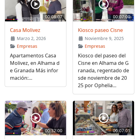
00:08:07
00:07:00
Casa Molivez
Kiosco paseo Cisne
Marzo 2, 2026
Noviembre 9, 2025
Empresas
Empresas
Apartamentos Casa
Kiosco del paseo del
Molivez, en Alhama d
Cisne en Alhama de G
e Granada Más infor
ranada, regentado de
mación:...
sde noviembre de 20
25 por Ophelia...
00:32:00
00:07:01