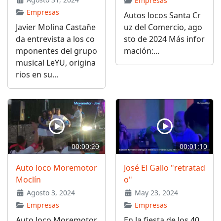
Empresas
Empresas
Autos locos Santa Cr
Javier Molina Castañe
uz del Comercio, ago
da entrevista a los co
sto de 2024 Más infor
mponentes del grupo
mación:...
musical LeYU, origina
rios en su...
00:00:20
00:01:10
Auto loco Moremotor
José El Gallo "retratad
Moclín
o"
Agosto 3, 2024
May 23, 2024
Empresas
Empresas
Auto loco Moremotor
En la fiesta de los 40