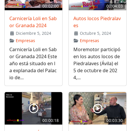
00:02:00
00:04:03
Carnicería Loli en Sab
Autos locos Piedralav
or Granada 2024
es
Diciembre 5, 2024
Octubre 5, 2024
Empresas
Empresas
Carnicería Loli en Sab
Moremotor participó
or Granada 2024 Este
en los autos locos de
año está situado en l
Piedralaves (Ávila) el
a explanada del Palac
5 de octubre de 202
io de...
4,...
00:00:18
00:03:30