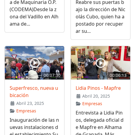
a de Maquinaria O.P.
Reabre sus puertas b
(CODEMA)Desde la z
ajo la dirección de Nic
ona del Vadillo en Alh
olás Cubo, quien ha a
ama de...
postado por recuper
ar su...
00:07:30
00:06:13
Superfresco, nueva u
Lidia Pinos - Mapfre
bicación
Abril 20, 2025
Abril 23, 2025
Empresas
Empresas
Entrevista a Lidia Pin
Inauguración de las n
os, delegada oficial d
uevas instalaciones d
e Mapfre en Alhama
el establecimiento Su
de Granada. Más...