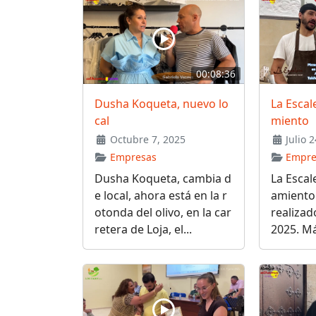
00:08:36
Dusha Koqueta, nuevo lo
La Escale
cal
miento
Octubre 7, 2025
Julio 2
Empresas
Empre
Dusha Koqueta, cambia d
La Escale
e local, ahora está en la r
amiento 
otonda del olivo, en la car
realizado
retera de Loja, el...
2025. Má