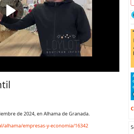
til
C
ptiembre de 2024, en Alhama de Granada.
tal/alhama/empresas-y-economia/16342
S