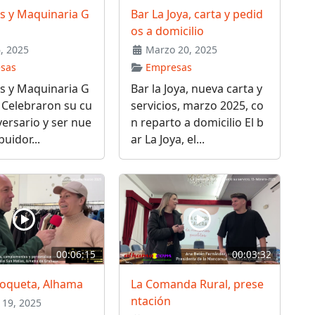
s y Maquinaria G
Bar La Joya, carta y pedid
os a domicilio
6, 2025
Marzo 20, 2025
sas
Empresas
s y Maquinaria G
Bar la Joya, nueva carta y
 Celebraron su cu
servicios, marzo 2025, co
versario y ser nue
n reparto a domicilio El b
buidor...
ar La Joya, el...
00:06:15
00:03:32
oqueta, Alhama
La Comanda Rural, prese
ntación
19, 2025