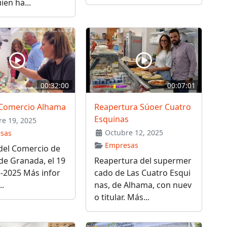
ien ha...
00:32:00
00:07:01
a Comercio Alhama
Reapertura Súoer Cuatro
Esquinas
e 19, 2025
Octubre 12, 2025
sas
Empresas
 del Comercio de
de Granada, el 19
Reapertura del supermer
-2025 Más infor
cado de Las Cuatro Esqui
..
nas, de Alhama, con nuev
o titular. Más...