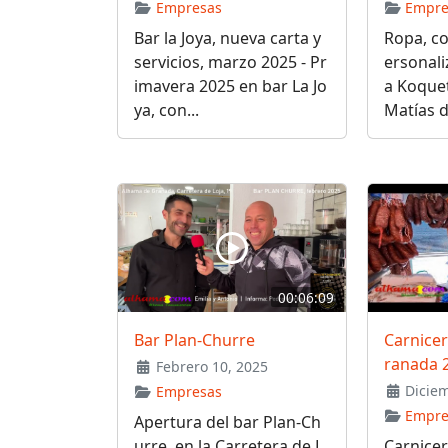
Empresas
Empre
Bar la Joya, nueva carta y
Ropa, c
servicios, marzo 2025 - Pr
ersonal
imavera 2025 en bar La Jo
a Koquet
ya, con...
Matías d
00:06:09
Bar Plan-Churre
Carnicer
ranada 
Febrero 10, 2025
Diciem
Empresas
Empre
Apertura del bar Plan-Ch
urre, en la Carretera de L
Carnicer