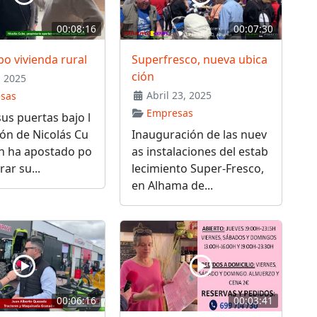
00:08:16
00:07:30
o vivienda rural
Superfresco, nueva ubica
ción
 2025
Abril 23, 2025
sas
Empresas
us puertas bajo l
ión de Nicolás Cu
Inauguración de las nuev
en ha apostado po
as instalaciones del estab
rar su...
lecimiento Super-Fresco,
en Alhama de...
00:06:16
00:03:41