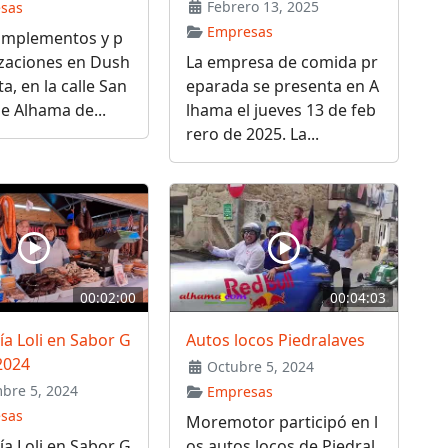
Febrero 13, 2025
sas
Empresas
omplementos y p
izaciones en Dush
La empresa de comida pr
a, en la calle San
eparada se presenta en A
e Alhama de...
lhama el jueves 13 de feb
rero de 2025. La...
00:02:00
00:04:03
ía Loli en Sabor G
Autos locos Piedralaves
2024
Octubre 5, 2024
bre 5, 2024
Empresas
sas
Moremotor participó en l
ía Loli en Sabor G
os autos locos de Piedral