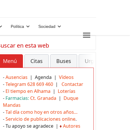
Política
Sociedad
uscar en esta web
Menú
Citas
Buses
Urgencias
-
Ausencias
| Agenda |
Vídeos
-
Telegram 628 669 460
|
Contactar
-
El tiempo en Alhama
|
Loterías
-
Farmacias:
Ct. Granada
|
Duque
Mandas
-
Tal día como hoy en otros años...
-
Servicio de publicaciones online
.
- Tu apoyo se agradece |
♦
Autores