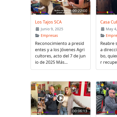
00:22:00
Los Tajos SCA
Casa Cub
Junio 9, 2025
May 4,
Empresas
Empre
Reconocimiento a presid
Reabre s
entes y a los Jóvenes Agri
a direcc
cultores, acto del 7 de jun
bo, qui
io de 2025 Más...
r recupe
00:06:13