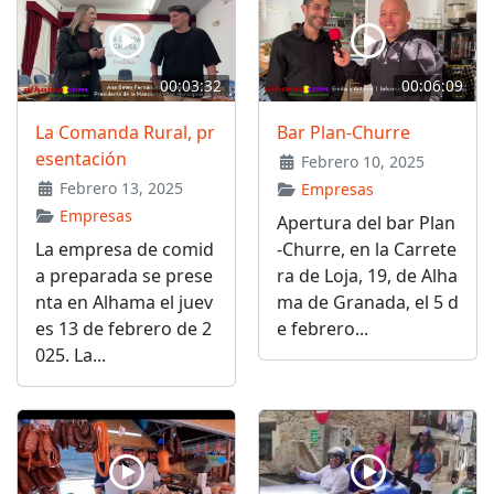
00:03:32
00:06:09
La Comanda Rural, pr
Bar Plan-Churre
esentación
Febrero 10, 2025
Febrero 13, 2025
Empresas
Empresas
Apertura del bar Plan
La empresa de comid
-Churre, en la Carrete
a preparada se prese
ra de Loja, 19, de Alha
nta en Alhama el juev
ma de Granada, el 5 d
es 13 de febrero de 2
e febrero...
025. La...