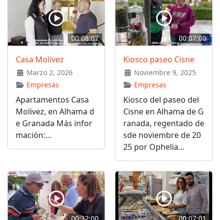
00:08:07
00:07:00
Casa Molivez
Kiosco paseo Cisne
Marzo 2, 2026
Noviembre 9, 2025
Empresas
Empresas
Apartamentos Casa
Kiosco del paseo del
Molivez, en Alhama d
Cisne en Alhama de G
e Granada Más infor
ranada, regentado de
mación:...
sde noviembre de 20
25 por Ophelia...
00:32:00
00:07:01