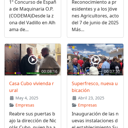
1º Concurso de Españ
Reconocimiento a pr
a de Maquinaria O.P.
esidentes y a los Jóve
(CODEMA)Desde la z
nes Agricultores, acto
ona del Vadillo en Alh
del 7 de junio de 2025
ama de...
Más...
00:08:16
00:07:30
Casa Cubo vivienda r
Superfresco, nueva u
ural
bicación
May 4, 2025
Abril 23, 2025
Empresas
Empresas
Reabre sus puertas b
Inauguración de las n
ajo la dirección de Nic
uevas instalaciones d
olás Cubo, quien ha a
el establecimiento Su