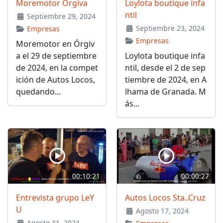
Moremotor Órgiva
Loylota boutique infa
ntil
Septiembre 29, 2024
Septiembre 23, 2024
Empresas
Empresas
Moremotor en Órgiv
a el 29 de septiembre
Loylota boutique infa
de 2024, en la compet
ntil, desde el 2 de sep
ición de Autos Locos,
tiembre de 2024, en A
quedando...
lhama de Granada. M
ás...
00:10:21
00:00:27
Entrevista grupo LeY
Autos Locos Sta..Cruz
U
Agosto 17, 2024
Agosto 31, 2024