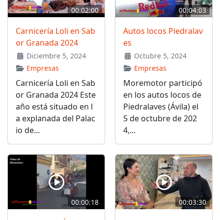
00:02:00
00:04:03
Carnicería Loli en Sab
Autos locos Piedralav
or Granada 2024
es
Diciembre 5, 2024
Octubre 5, 2024
Empresas
Empresas
Carnicería Loli en Sab
Moremotor participó
or Granada 2024 Este
en los autos locos de
año está situado en l
Piedralaves (Ávila) el
a explanada del Palac
5 de octubre de 202
io de...
4,...
00:00:18
00:03:30