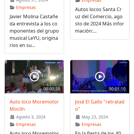
Empresas
Empresas
Autos locos Santa Cr
Javier Molina Castañe
uz del Comercio, ago
da entrevista a los co
sto de 2024 Más infor
mponentes del grupo
mación:...
musical LeYU, origina
rios en su...
00:00:20
00:01:10
Auto loco Moremotor
José El Gallo "retratad
Moclín
o"
Agosto 3, 2024
May 23, 2024
Empresas
Empresas
Auto loco Moremotor
En la fiesta de los 40