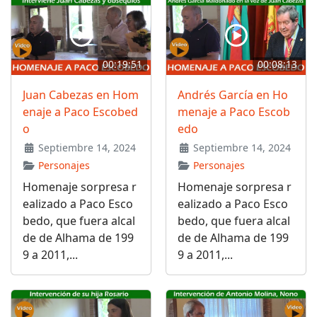
00:19:51
00:08:13
Juan Cabezas en Hom
Andrés García en Ho
enaje a Paco Escobed
menaje a Paco Escob
o
edo
Septiembre 14, 2024
Septiembre 14, 2024
Personajes
Personajes
Homenaje sorpresa r
Homenaje sorpresa r
ealizado a Paco Esco
ealizado a Paco Esco
bedo, que fuera alcal
bedo, que fuera alcal
de de Alhama de 199
de de Alhama de 199
9 a 2011,...
9 a 2011,...