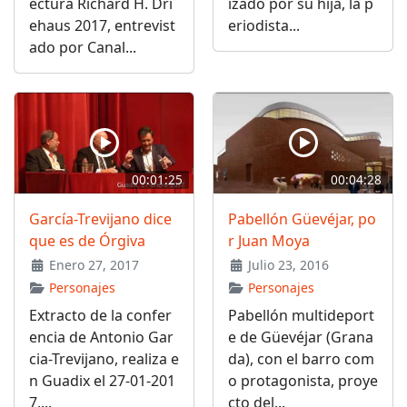
ectura Richard H. Dri
izado por su hija, la p
ehaus 2017, entrevist
eriodista...
ado por Canal...
00:01:25
00:04:28
García-Trevijano dice
Pabellón Güevéjar, po
que es de Órgiva
r Juan Moya
Enero 27, 2017
Julio 23, 2016
Personajes
Personajes
Extracto de la confer
Pabellón multideport
encia de Antonio Gar
e de Güevéjar (Grana
cia-Trevijano, realiza e
da), con el barro com
n Guadix el 27-01-201
o protagonista, proye
7,...
cto del...