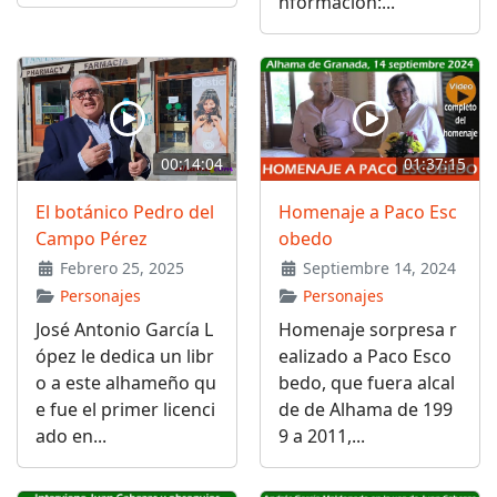
nformación:...
00:14:04
01:37:15
El botánico Pedro del
Homenaje a Paco Esc
Campo Pérez
obedo
Febrero 25, 2025
Septiembre 14, 2024
Personajes
Personajes
José Antonio García L
Homenaje sorpresa r
ópez le dedica un libr
ealizado a Paco Esco
o a este alhameño qu
bedo, que fuera alcal
e fue el primer licenci
de de Alhama de 199
ado en...
9 a 2011,...