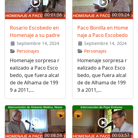
00:01:56
00:05:24
Rosario Escobedo en
Paco Bonilla en Home
Homenaje a su padre
naje a Paco Escobedo
Septiembre 14, 2024
Septiembre 14, 2024
Personajes
Personajes
Homenaje sorpresa r
Homenaje sorpresa r
ealizado a Paco Esco
ealizado a Paco Esco
bedo, que fuera alcal
bedo, que fuera alcal
de de Alhama de 199
de de Alhama de 199
9 a 2011,...
9 a 2011,...
00:08:59
00:03:57