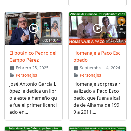
00:14:04
01:37:15
El botánico Pedro del
Homenaje a Paco Esc
Campo Pérez
obedo
Febrero 25, 2025
Septiembre 14, 2024
Personajes
Personajes
José Antonio García L
Homenaje sorpresa r
ópez le dedica un libr
ealizado a Paco Esco
o a este alhameño qu
bedo, que fuera alcal
e fue el primer licenci
de de Alhama de 199
ado en...
9 a 2011,...