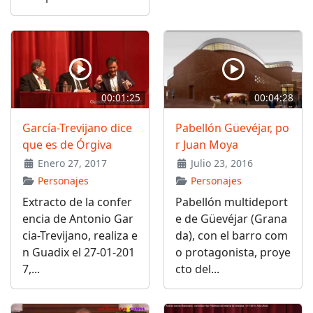
00:01:25
00:04:28
García-Trevijano dice
Pabellón Güevéjar, po
que es de Órgiva
r Juan Moya
Enero 27, 2017
Julio 23, 2016
Personajes
Personajes
Extracto de la confer
Pabellón multideport
encia de Antonio Gar
e de Güevéjar (Grana
cia-Trevijano, realiza e
da), con el barro com
n Guadix el 27-01-201
o protagonista, proye
7,...
cto del...