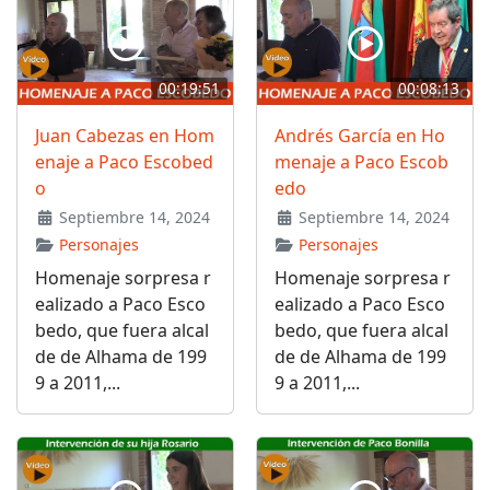
00:19:51
00:08:13
Juan Cabezas en Hom
Andrés García en Ho
enaje a Paco Escobed
menaje a Paco Escob
o
edo
Septiembre 14, 2024
Septiembre 14, 2024
Personajes
Personajes
Homenaje sorpresa r
Homenaje sorpresa r
ealizado a Paco Esco
ealizado a Paco Esco
bedo, que fuera alcal
bedo, que fuera alcal
de de Alhama de 199
de de Alhama de 199
9 a 2011,...
9 a 2011,...