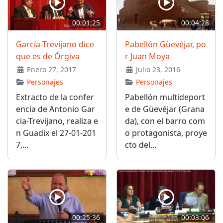
00:01:25
00:04:28
García-Trevijano dice
Pabellón Güevéjar, po
que es de Órgiva
r Juan Moya
Enero 27, 2017
Julio 23, 2016
Personajes
Personajes
Extracto de la confer
Pabellón multideport
encia de Antonio Gar
e de Güevéjar (Grana
cia-Trevijano, realiza e
da), con el barro com
n Guadix el 27-01-201
o protagonista, proye
7,...
cto del...
00:25:36
00:03:06