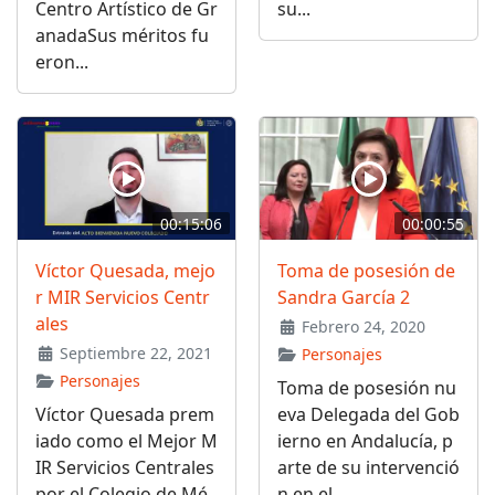
Centro Artístico de Gr
su...
anadaSus méritos fu
eron...
00:15:06
00:00:55
Víctor Quesada, mejo
Toma de posesión de
r MIR Servicios Centr
Sandra García 2
ales
Febrero 24, 2020
Septiembre 22, 2021
Personajes
Personajes
Toma de posesión nu
Víctor Quesada prem
eva Delegada del Gob
iado como el Mejor M
ierno en Andalucía, p
IR Servicios Centrales
arte de su intervenció
por el Colegio de Mé
n en el...