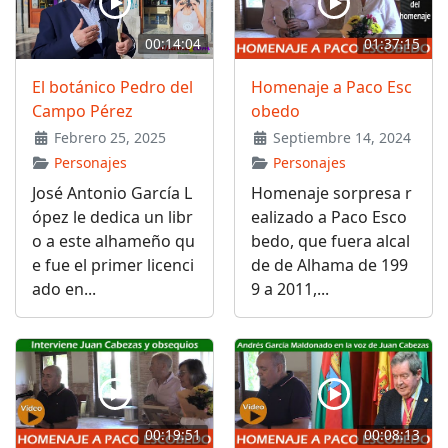
00:14:04
01:37:15
El botánico Pedro del
Homenaje a Paco Esc
Campo Pérez
obedo
Febrero 25, 2025
Septiembre 14, 2024
Personajes
Personajes
José Antonio García L
Homenaje sorpresa r
ópez le dedica un libr
ealizado a Paco Esco
o a este alhameño qu
bedo, que fuera alcal
e fue el primer licenci
de de Alhama de 199
ado en...
9 a 2011,...
00:19:51
00:08:13