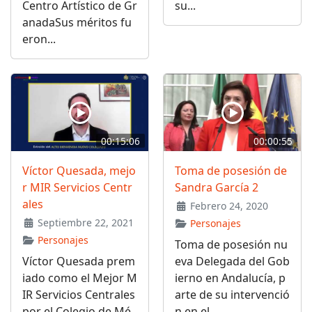
Centro Artístico de Gr
su...
anadaSus méritos fu
eron...
00:15:06
00:00:55
Víctor Quesada, mejo
Toma de posesión de
r MIR Servicios Centr
Sandra García 2
ales
Febrero 24, 2020
Septiembre 22, 2021
Personajes
Personajes
Toma de posesión nu
Víctor Quesada prem
eva Delegada del Gob
iado como el Mejor M
ierno en Andalucía, p
IR Servicios Centrales
arte de su intervenció
por el Colegio de Mé
n en el...