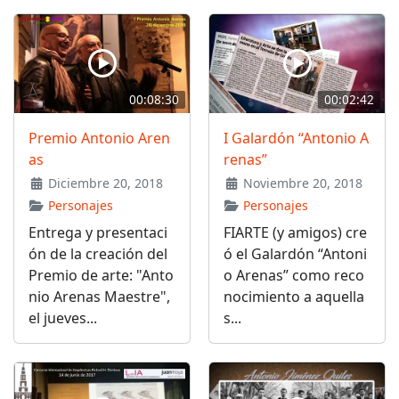
00:08:30
00:02:42
Premio Antonio Aren
I Galardón “Antonio A
as
renas”
Diciembre 20, 2018
Noviembre 20, 2018
Personajes
Personajes
Entrega y presentaci
FIARTE (y amigos) cre
ón de la creación del
ó el Galardón “Antoni
Premio de arte: "Anto
o Arenas” como reco
nio Arenas Maestre",
nocimiento a aquella
el jueves...
s...