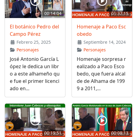
00:14:04
01:37:15
El botánico Pedro del
Homenaje a Paco Esc
Campo Pérez
obedo
Febrero 25, 2025
Septiembre 14, 2024
Personajes
Personajes
José Antonio García L
Homenaje sorpresa r
ópez le dedica un libr
ealizado a Paco Esco
o a este alhameño qu
bedo, que fuera alcal
e fue el primer licenci
de de Alhama de 199
ado en...
9 a 2011,...
00:19:51
00:08:13