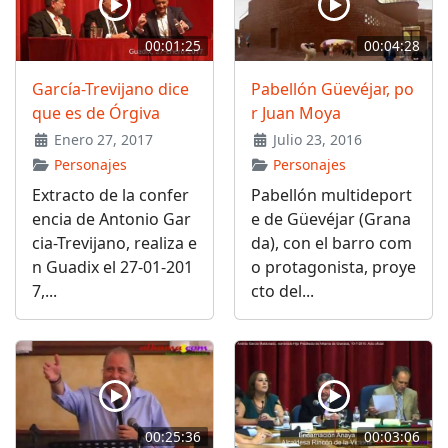
00:01:25
00:04:28
García-Trevijano dice
Pabellón Güevéjar, po
que es de Órgiva
r Juan Moya
Enero 27, 2017
Julio 23, 2016
Personajes
Personajes
Extracto de la confer
Pabellón multideport
encia de Antonio Gar
e de Güevéjar (Grana
cia-Trevijano, realiza e
da), con el barro com
n Guadix el 27-01-201
o protagonista, proye
7,...
cto del...
00:25:36
00:03:06