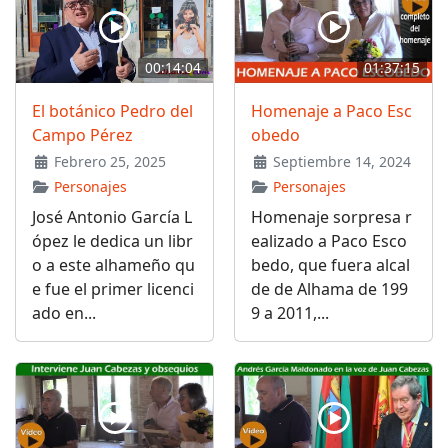
00:14:04
01:37:15
El botánico Pedro del
Homenaje a Paco Esc
Campo Pérez
obedo
Febrero 25, 2025
Septiembre 14, 2024
Personajes
Personajes
José Antonio García L
Homenaje sorpresa r
ópez le dedica un libr
ealizado a Paco Esco
o a este alhameño qu
bedo, que fuera alcal
e fue el primer licenci
de de Alhama de 199
ado en...
9 a 2011,...