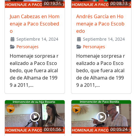
00:19:51
00:08:13
Juan Cabezas en Hom
Andrés García en Ho
enaje a Paco Escobed
menaje a Paco Escob
o
edo
Septiembre 14, 2024
Septiembre 14, 2024
Personajes
Personajes
Homenaje sorpresa r
Homenaje sorpresa r
ealizado a Paco Esco
ealizado a Paco Esco
bedo, que fuera alcal
bedo, que fuera alcal
de de Alhama de 199
de de Alhama de 199
9 a 2011,...
9 a 2011,...
00:01:56
00:05:24