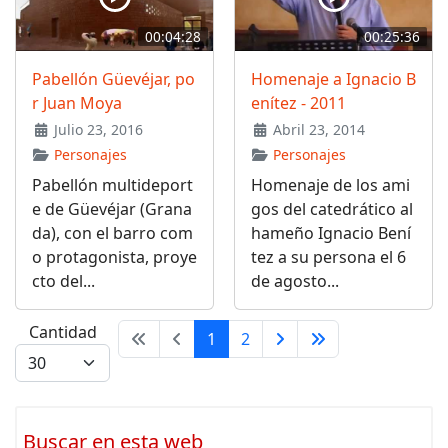
00:04:28
00:25:36
Pabellón Güevéjar, po
Homenaje a Ignacio B
r Juan Moya
enítez - 2011
Julio 23, 2016
Abril 23, 2014
Personajes
Personajes
Pabellón multideport
Homenaje de los ami
e de Güevéjar (Grana
gos del catedrático al
da), con el barro com
hameño Ignacio Bení
o protagonista, proye
tez a su persona el 6
cto del...
de agosto...
Cantidad
1
2
Buscar en esta web