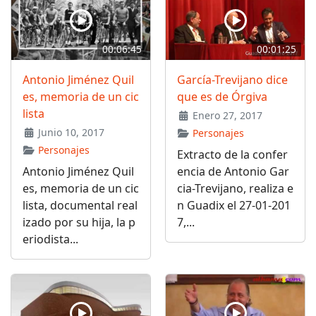
00:06:45
00:01:25
Antonio Jiménez Quil
García-Trevijano dice
es, memoria de un cic
que es de Órgiva
lista
Enero 27, 2017
Junio 10, 2017
Personajes
Personajes
Extracto de la confer
Antonio Jiménez Quil
encia de Antonio Gar
es, memoria de un cic
cia-Trevijano, realiza e
lista, documental real
n Guadix el 27-01-201
izado por su hija, la p
7,...
eriodista...