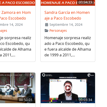
00:04:33
r Zamora en Hom
Sandra García en Homen
 Paco Escobedo
aje a Paco Escobedo
mbre 14, 2024
Septiembre 14, 2024
najes
Personajes
e sorpresa realiz
Homenaje sorpresa realiz
aco Escobedo, qu
ado a Paco Escobedo, qu
alcalde de Alhama
e fuera alcalde de Alhama
 2011,...
de 1999 a 2011,...
00:50:01
00:03:34