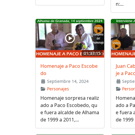
n:...
01:37:15
Homenaje a Paco Escobe
Juan Ca
do
je a Pa
Septiembre 14, 2024
Septie
Personajes
Perso
Homenaje sorpresa realiz
Homenaj
ado a Paco Escobedo, qu
ado a P
e fuera alcalde de Alhama
e fuera 
de 1999 a 2011,...
de 1999 a