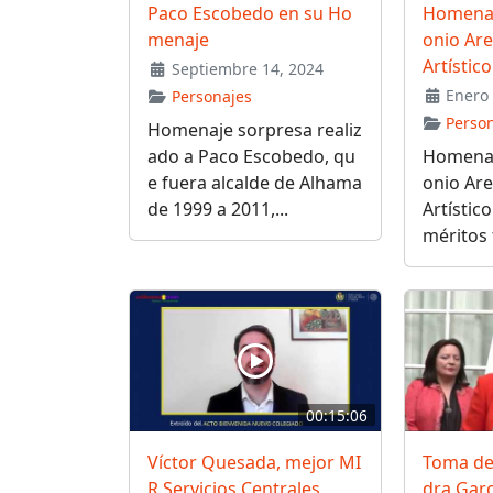
Paco Escobedo en su Ho
Homenaj
menaje
onio Are
Artístic
Septiembre 14, 2024
Enero 
Personajes
Perso
Homenaje sorpresa realiz
ado a Paco Escobedo, qu
Homenaj
e fuera alcalde de Alhama
onio Are
de 1999 a 2011,...
Artístic
méritos 
00:15:06
Víctor Quesada, mejor MI
Toma de
R Servicios Centrales
dra Garc