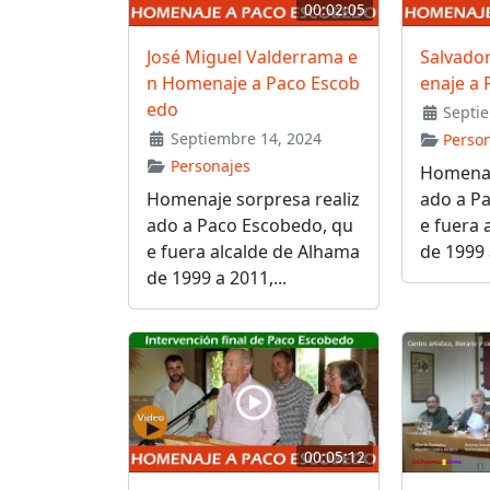
00:02:05
José Miguel Valderrama e
Salvado
n Homenaje a Paco Escob
enaje a
edo
Septie
Septiembre 14, 2024
Perso
Personajes
Homenaj
Homenaje sorpresa realiz
ado a P
ado a Paco Escobedo, qu
e fuera 
e fuera alcalde de Alhama
de 1999 a
de 1999 a 2011,...
00:05:12