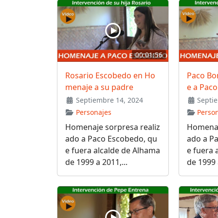
00:01:56
Rosario Escobedo en Ho
Paco Bo
menaje a su padre
e a Pac
Septiembre 14, 2024
Septie
Personajes
Perso
Homenaje sorpresa realiz
Homenaj
ado a Paco Escobedo, qu
ado a P
e fuera alcalde de Alhama
e fuera 
de 1999 a 2011,...
de 1999 a