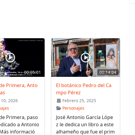
00:05:01
00:14:04
de Primera, Anto
El botánico Pedro del Ca
nas
mpo Pérez
10, 2026
Febrero 25, 2025
najes
Personajes
de Primera, paso
José Antonio García Lópe
edicado a Antonio
z le dedica un libro a este
 Más informació
alhameño que fue el prim