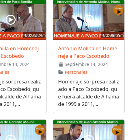
00:05:24
00:08:59
nilla en Homenaj
Antonio Molina en Home
o Escobedo
naje a Paco Escobedo
mbre 14, 2024
Septiembre 14, 2024
najes
Personajes
e sorpresa realiz
Homenaje sorpresa realiz
aco Escobedo, qu
ado a Paco Escobedo, qu
alcalde de Alhama
e fuera alcalde de Alhama
 2011,...
de 1999 a 2011,...