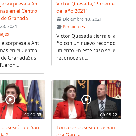
e sorpresa a Ant
Víctor Quesada, ‘Ponente
nas en el Centro
del año 2021’
o de Granada
Diciembre 18, 2021
28, 2024
Personajes
najes
Víctor Quesada cierra el a
e sorpresa a Ant
ño con un nuevo reconoc
nas en el Centro
imiento.En este caso se le
o de GranadaSus
reconoce su...
fueron...
00:00:55
00:03:22
 posesión de San
Toma de posesión de San
ía 2
dra García