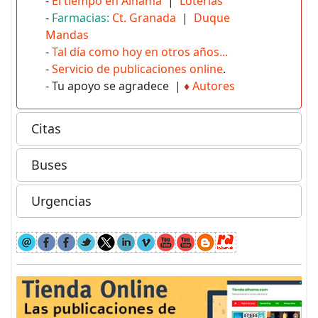
-
El tiempo en Alhama
|
Loterías
-
Farmacias:
Ct. Granada
|
Duque
Mandas
-
Tal día como hoy en otros años...
-
Servicio de publicaciones online
.
- Tu apoyo se agradece |
♦
Autores
Citas
Buses
Urgencias