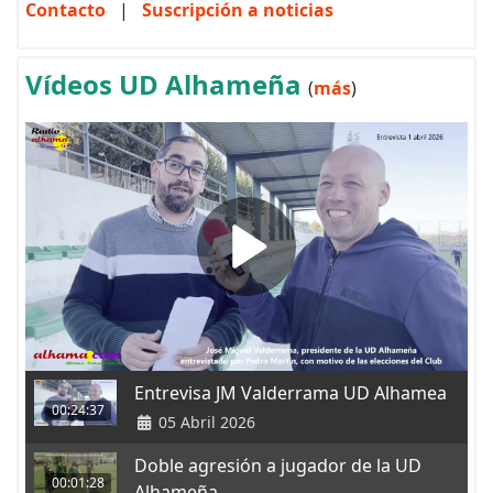
Contacto
|
Suscripción a noticias
Vídeos UD Alhameña
(
más
)
Entrevisa JM Valderrama UD Alhamea
00:24:37
05 Abril 2026
Doble agresión a jugador de la UD
00:01:28
Alhameña