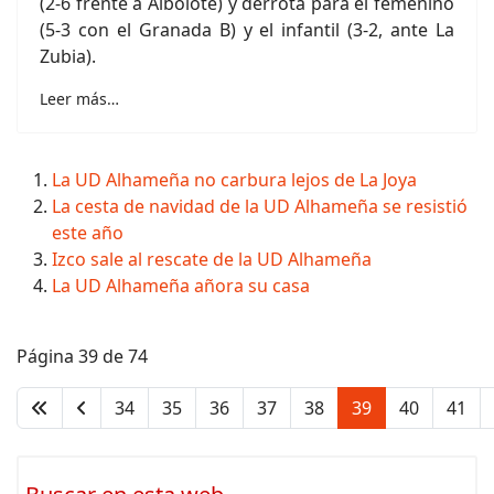
(2-6 frente a Albolote) y derrota para el femenino
(5-3 con el Granada B) y el infantil (3-2, ante La
Zubia).
Leer más…
La UD Alhameña no carbura lejos de La Joya
La cesta de navidad de la UD Alhameña se resistió
este año
Izco sale al rescate de la UD Alhameña
La UD Alhameña añora su casa
Página 39 de 74
34
35
36
37
38
39
40
41