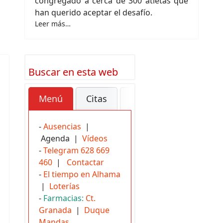
congregado a cerca de 300 atletas que
han querido aceptar el desafío.
Leer más…
Buscar en esta web
Menú
Citas
Buses
Urgencias
-
Ausencias
|
Agenda |
Vídeos
-
Telegram 628 669
460
|
Contactar
-
El tiempo en Alhama
|
Loterías
-
Farmacias:
Ct.
Granada
|
Duque
Mandas