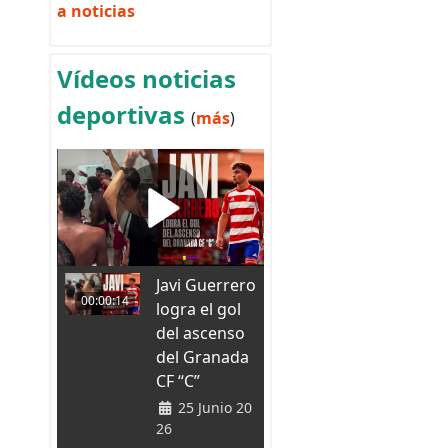
a noticias
Vídeos noticias
deportivas
(
más
)
Javi Guerrero
00:00:14
logra el gol
del ascenso
del Granada
CF “C”
25 Junio 20
26