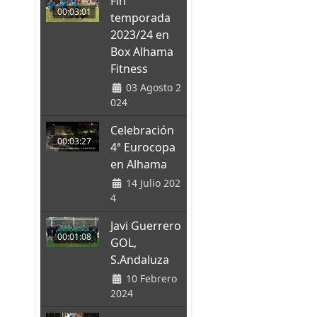
Fin
00:03:01
temporada
2023/24 en
Box Alhama
Fitness
03 Agosto 2
024
Celebración
00:03:27
4ª Eurocopa
en Alhama
14 Julio 202
4
Javi Guerrero
00:01:08
GOL,
S.Andaluza
10 Febrero
2024