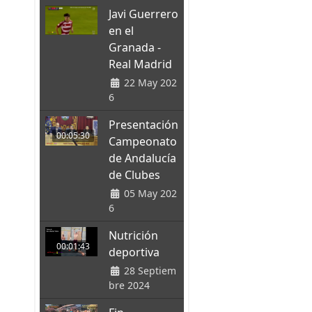
Javi Guerrero
en el
Granada -
Real Madrid
22 May 202
6
Presentación
00:05:30
Campeonato
de Andalucía
de Clubes
05 May 202
6
Nutrición
00:01:43
deportiva
28 Septiem
bre 2024